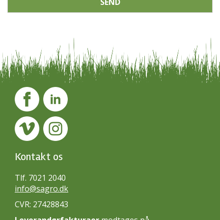
SEND
Kontakt os
Tlf. 7021 2040
info@sagro.dk
CVR: 27428843
Leverandørfakturaer
modtages på