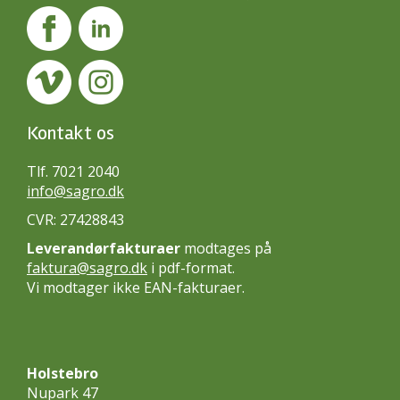
Kontakt os
Tlf. 7021 2040
info@sagro.dk
CVR: 27428843
Leverandørfakturaer
modtages på
faktura@sagro.dk
i pdf-format.
Vi modtager ikke EAN-fakturaer.
Holstebro
Nupark 47