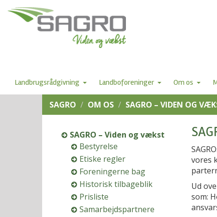
Landbrugsrådgivning
Landboforeninger
Om os
M
SAGRO
OM OS
SAGRO – VIDEN OG VÆK
SAGR
SAGRO – Viden og vækst
Bestyrelse
SAGROs
Etiske regler
vores 
partern
Foreningerne bag
Historisk tilbageblik
Ud ove
Prisliste
som: Ho
ansvar
Samarbejdspartnere