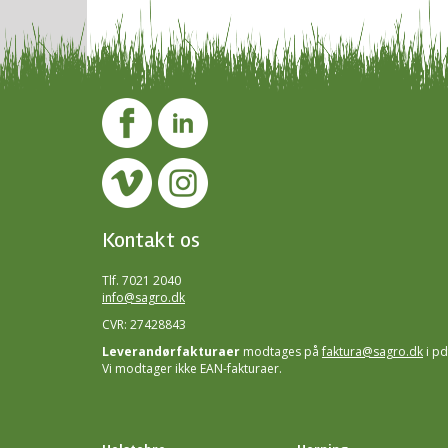
Kontakt os
Tlf. 7021 2040
info@sagro.dk
CVR: 27428843
Leverandørfakturaer
modtages på
faktura@sagro.dk
i pd
Vi modtager ikke EAN-fakturaer.