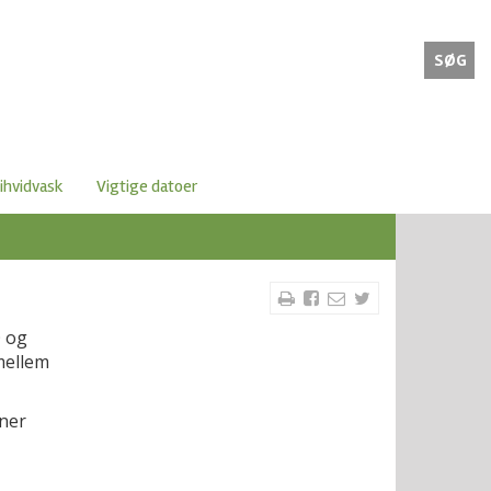
SØG
ihvidvask
Vigtige datoer
O og
mellem
ner