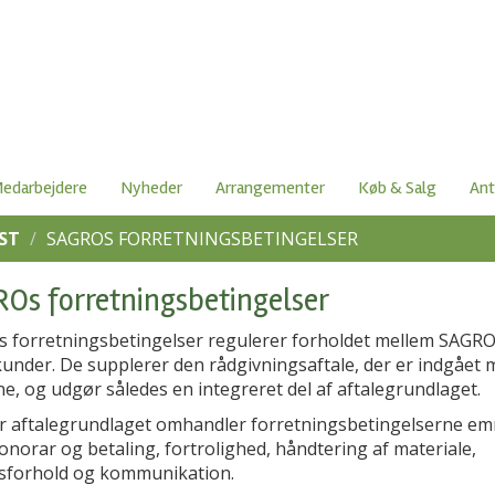
edarbejdere
Nyheder
Arrangementer
Køb & Salg
Ant
ST
SAGROS FORRETNINGSBETINGELSER
Os forretningsbetingelser
 forretningsbetingelser regulerer forholdet mellem SAGR
kunder. De supplerer den rådgivningsaftale, der er indgået 
e, og udgør således en integreret del af aftalegrundlaget.
r aftalegrundlaget omhandler forretningsbetingelserne em
norar og betaling, fortrolighed, håndtering af materiale,
sforhold og kommunikation.