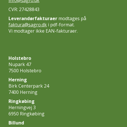
info@sagro.dk
CVR: 27428843
Leverandørfakturaer
modtages på
faktura@sagro.dk
i pdf-format.
Vi modtager ikke EAN-fakturaer.
Holstebro
Nupark 47
7500 Holstebro
Herning
Birk Centerpark 24
7400 Herning
Ringkøbing
Herningvej 3
6950 Ringkøbing
Billund