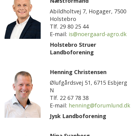
Næstformand
Abildholtvej 7, Hogager, 7500
Holstebro
Tlf. 29 80 25 44
E-mail:
is@noergaard-agro.dk
Holstebro Struer
Landboforening
Henning Christensen
Ølufgårdsvej 51, 6715 Esbjerg
N
Tlf. 22 67 78 38
E-mail:
henning@forumlund.dk
Jysk Landboforening
Nina Svanborg