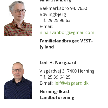
Bækmarksbro 94, 7650
Bøvlingbjerg
Tlf. 29 25 96 63
E-mail:
nina.svanborg@gmail.com
Familielandbruget VEST-
Jylland
Leif H. Nørgaard
Visgårdvej 3, 7400 Herning
Tlf. 25 39 64 25
E-mail:
leif@visgaard.dk
Herning-Ikast
Landboforening