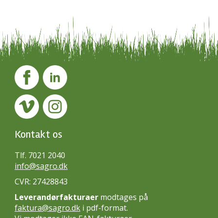
Kontakt os
Tlf. 7021 2040
info@sagro.dk
CVR: 27428843
Leverandørfakturaer
modtages på
faktura@sagro.dk
i pdf-format.