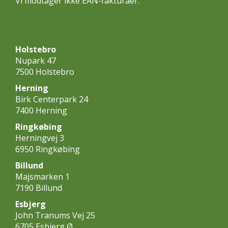
Vi modtager ikke EAN-fakturaer.
Holstebro
Nupark 47
7500 Holstebro
Herning
Birk Centerpark 24
7400 Herning
Ringkøbing
Herningvej 3
6950 Ringkøbing
Billund
Majsmarken 1
7190 Billund
Esbjerg
John Tranums Vej 25
6705 Esbjerg Ø