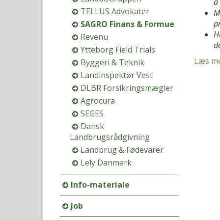
a
TELLUS Advokater
M
p
SAGRO Finans & Formue
H
Revenu
d
Ytteborg Field Trials
Læs me
Byggeri & Teknik
Landinspektør Vest
DLBR Forsikringsmægler
Agrocura
SEGES
Dansk
Landbrugsrådgivning
Landbrug & Fødevarer
Lely Danmark
Info-materiale
Job