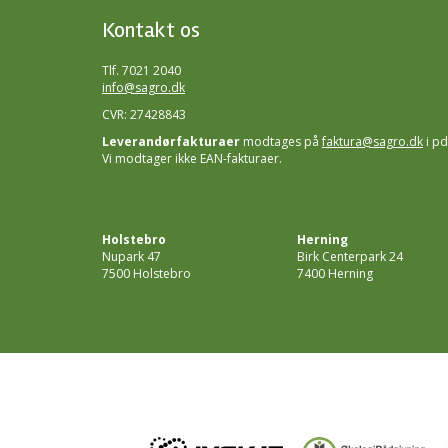
Kontakt os
Tlf. 7021 2040
info@sagro.dk
CVR: 27428843
Leverandørfakturaer
modtages på
faktura@sagro.dk
i pd
Vi modtager ikke EAN-fakturaer.
Holstebro
Herning
Nupark 47
Birk Centerpark 24
7500 Holstebro
7400 Herning