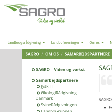
Landbrugsrådgivning
Landboforeninger
Om os
M
SAGRO
OM OS
SAMARBEJDSPARTNERE
SAGR
SAGRO – Viden og vækst
Samarbejdspartnere
Jysk IT
ØkologiRådgivning
Danmark
SAGRO 
SvineRådgivningen
E
LandboGruppen