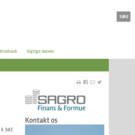
SØG
ihvidvask
Vigtige datoer
Kontakt os
l § 343