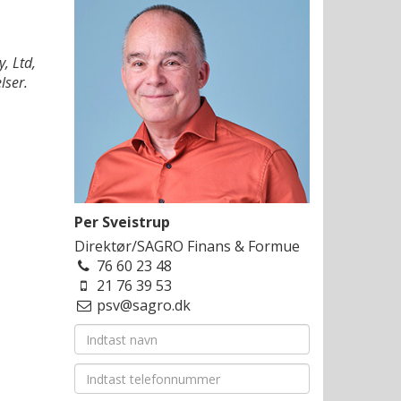
, Ltd,
lser.
Per Sveistrup
Direktør/SAGRO Finans & Formue
76 60 23 48
21 76 39 53
psv@sagro.dk