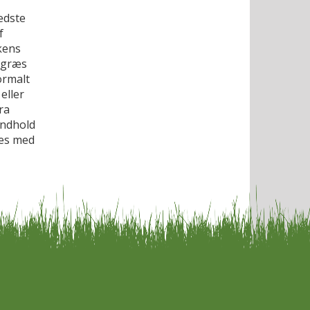
edste
f
kens
e græs
ormalt
eller
ra
indhold
kes med