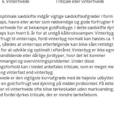
6. Vinterhvede
Triticale eller vinterhvede
 optimale sædskifte indgår vigtige sædskifteafgrøder i form 
raps, havre eller ærter som nødvendige og gode forfrugter 
nterhvede for at bekæmpe goldfodsyge. I dette sædskifte dyr
raps kun hvert 6. år for at undgå kålbroksvampen. Vinterbyg
frugt til vinterraps, fordi vinterbyg normalt kan høstes ca. 1
 således at vinterraps efterfølgende kan blive sået rettidigt 
for at udvikle sig optimalt i efteråret. Vinterbyg er ikke egn
vandlidende eller dårlige jordtyper, hvor det let kommer
mangel og overvintringsproblemer. Under disse
gsforhold kan i stedet anbefales triticale, som er meget me
og vinterfast end vinterbyg.
hvede er den vigtigste kornafgrøde med de højeste udbytter
en god forfrugt ved dykning på middel jordbonitet. På lette
er vil vinterhvede ofte blive tørkeskadet uden markvanding,
 fordel dyrkes triticale, der er mindre tørkefølsom.