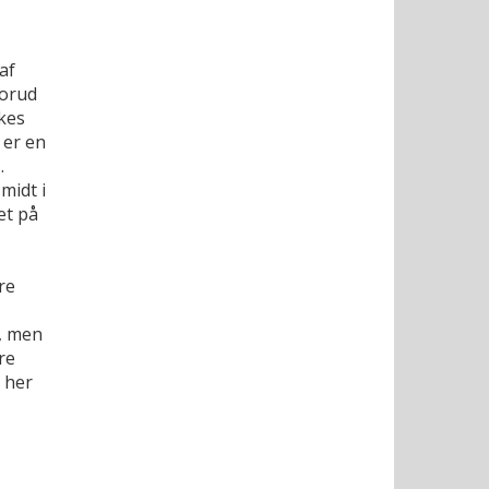
af
forud
kes
 er en
.
midt i
et på
re
, men
re
 her