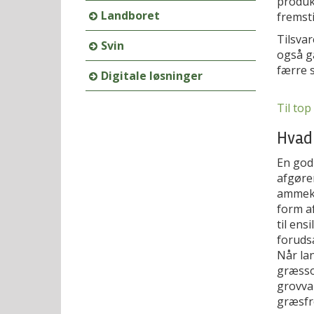
produkt
Landboret
fremsti
Tilsva
Svin
også g
færre 
Digitale løsninger
Til top
Hvad 
En god
afgøre
ammekv
form a
til ens
forudsæ
Når la
græsso
grovva
græsfr