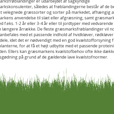
rksfrøblandinger er udarbejdet af sagkyndige
rkskonsulenter, således at frøblandingerne består af de b
t velegnede græssorter og sorter på markedet, afhængig a
rkens anvendelse til slæt eller afgræsning, samt græsmar
d f.eks. 1-2 år eller 3-4 år eller til jordtyper med vedvarend
n længere årrække. De fleste græsmarksfrøblandinger vil n
anbefales med et passende indhold af hvidkløver, rødkløver 
dele, idet det er nødvendigt med en god kvælstofforsyning f
lanterne, for at få et højt udbytte med et passende protein
øden. Ellers kan græsmarkens kvælstofbehov ofte ikke dæk
sgødning på grund af de gældende lave kvælstofnormer.