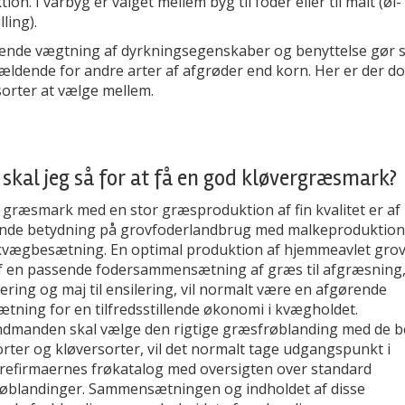
ion. I vårbyg er valget mellem byg til foder eller til malt (øl-
lling).
rende vægtning af dyrkningsegenskaber og benyttelse gør s
ældende for andre arter af afgrøder end korn. Her er der do
sorter at vælge mellem.
skal jeg så for at få en god kløvergræsmark?
 græsmark med en stor græsproduktion af fin kvalitet er af
nde betydning på grovfoderlandbrug med malkeproduktion 
ægbesætning. En optimal produktion af hjemmeavlet grov
f en passende fodersammensætning af græs til afgræsning
ilering og maj til ensilering, vil normalt være en afgørende
tning for en tilfredsstillende økonomi i kvægholdet.
ndmanden skal vælge den rigtige græsfrøblanding med de b
rter og kløversorter, vil det normalt tage udgangspunkt i
refirmaernes frøkatalog med oversigten over standard
øblandinger. Sammensætningen og indholdet af disse