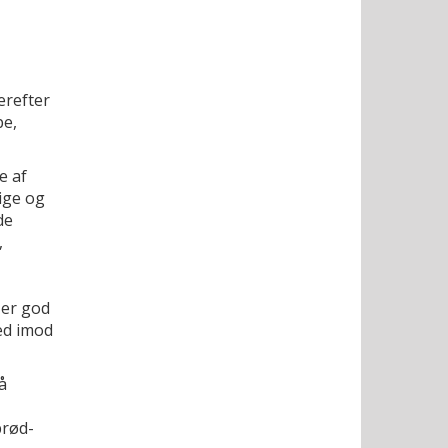
erefter
pe,
e af
dige og
de
,
 er god
ed imod
å
brød-