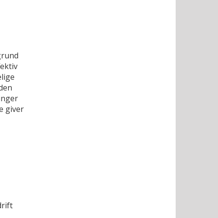
grund
ektiv
lige
 den
inger
e giver
rift