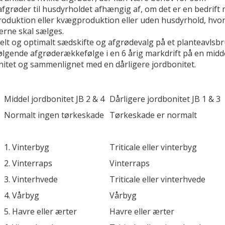
fgrøder til husdyrholdet afhængig af, om det er en bedrift
roduktion eller kvægproduktion eller uden husdyrhold, hvo
erne skal sælges.
elt og optimalt sædskifte og afgrødevalg på et planteavlsb
ølgende afgrøderækkefølge i en 6 årig markdrift på en mid
nitet og sammenlignet med en dårligere jordbonitet.
Middel jordbonitet JB 2 & 4
Dårligere jordbonitet JB 1 & 3
Normalt ingen tørkeskade
Tørkeskade er normalt
1. Vinterbyg
Triticale eller vinterbyg
2. Vinterraps
Vinterraps
3. Vinterhvede
Triticale eller vinterhvede
4. Vårbyg
Vårbyg
5. Havre eller ærter
Havre eller ærter