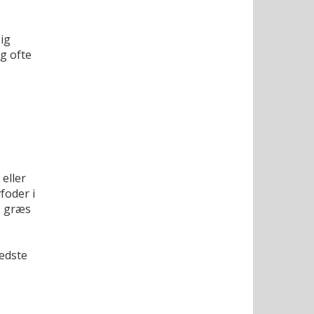
ig
g ofte
eller
foder i
, græs
edste