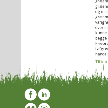
græsma
græsma
og mes
græsma
varighe
over e
kunne 
begge 
kløverp
i afgr
handel
Til top