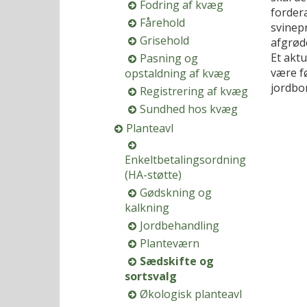
Fodring af kvæg
fordera
Fårehold
svinep
Grisehold
afgrød
Et aktu
Pasning og
være f
opstaldning af kvæg
jordbo
Registrering af kvæg
Sundhed hos kvæg
Planteavl
Enkeltbetalingsordning
(HA-støtte)
Gødskning og
kalkning
Jordbehandling
Planteværn
Sædskifte og
sortsvalg
Økologisk planteavl