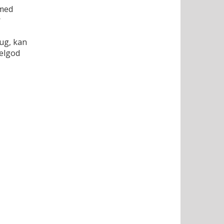
 med
r
rug, kan
delgod