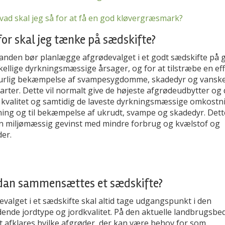
vad skal jeg så for at få en god kløvergræsmark?
or skal jeg tænke på sædskifte?
nden bør planlægge afgrødevalget i et godt sædskifte på 
kellige dyrkningsmæssige årsager, og for at tilstræbe en eff
urlig bekæmpelse af svampesygdomme, skadedyr og vanske
rter. Dette vil normalt give de højeste afgrødeudbytter og
 kvalitet og samtidig de laveste dyrkningsmæssige omkostn
ning og til bekæmpelse af ukrudt, svampe og skadedyr. Dett
n miljømæssig gevinst med mindre forbrug og kvælstof og
der.
dan sammensættes et sædskifte?
valget i et sædskifte skal altid tage udgangspunkt i den
nde jordtype og jordkvalitet. På den aktuelle landbrugsbed
t afklares hvilke afgrøder, der kan være behov for som