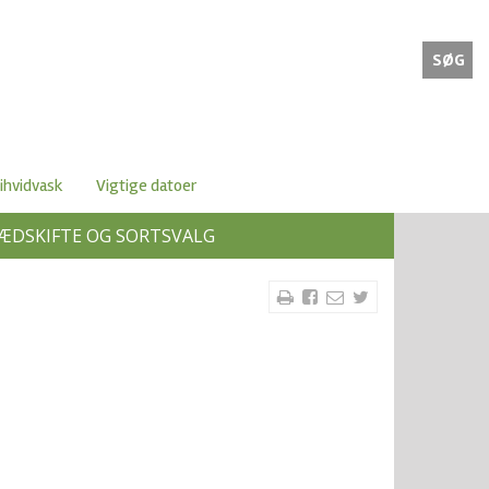
SØG
ihvidvask
Vigtige datoer
ÆDSKIFTE OG SORTSVALG