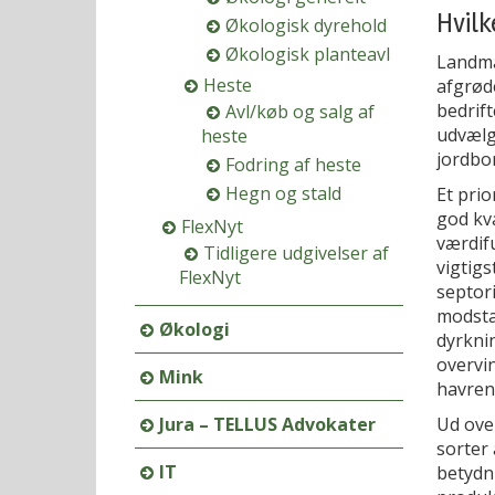
Hvilk
Økologisk dyrehold
Økologisk planteavl
Landma
Heste
afgrød
bedrif
Avl/køb og salg af
udvælge
heste
jordbon
Fodring af heste
Hegn og stald
Et prio
god kva
FlexNyt
værdif
Tidligere udgivelser af
vigtig
FlexNyt
septori
modsta
Økologi
dyrkni
overvi
Mink
havren
Jura – TELLUS Advokater
Ud ove
sorter
IT
betydni