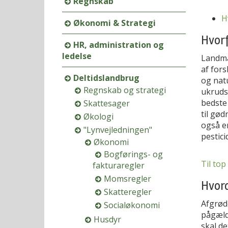
Regnskab
H
Økonomi & Strategi
Hvorf
HR, administration og
ledelse
Landma
af fors
Deltidslandbrug
og nat
Regnskab og strategi
ukrudsa
bedste
Skattesager
til gød
Økologi
også e
"Lynvejledningen"
pestici
Økonomi
Bogførings- og
Til top
fakturaregler
Momsregler
Hvor
Skatteregler
Afgrøde
Socialøkonomi
pågælde
Husdyr
skal de