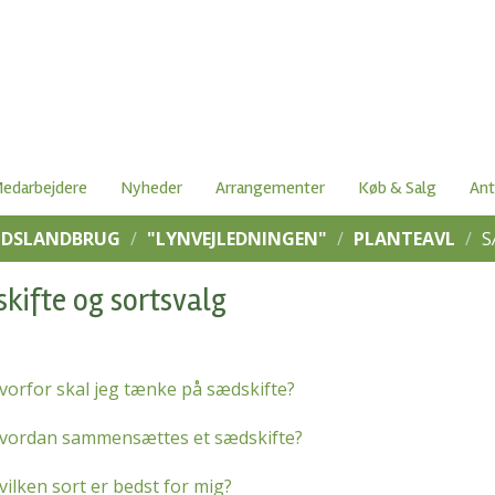
edarbejdere
Nyheder
Arrangementer
Køb & Salg
Ant
IDSLANDBRUG
"LYNVEJLEDNINGEN"
PLANTEAVL
S
kifte og sortsvalg
vorfor skal jeg tænke på sædskifte?
vordan sammensættes et sædskifte?
vilken sort er bedst for mig?