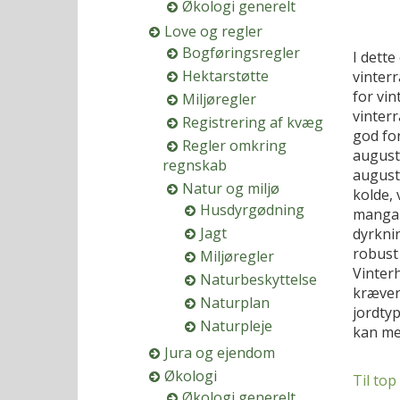
Økologi generelt
Love og regler
Bogføringsregler
I dette
Hektarstøtte
vinter
for vi
Miljøregler
vinter
Registrering af kvæg
god for
Regler omkring
august,
regnskab
august 
Natur og miljø
kolde, 
Husdyrgødning
mangan
Jagt
dyrknin
robust 
Miljøregler
Vinter
Naturbeskyttelse
kræver 
Naturplan
jordtyp
Naturpleje
kan med
Jura og ejendom
Økologi
Til top
Økologi generelt