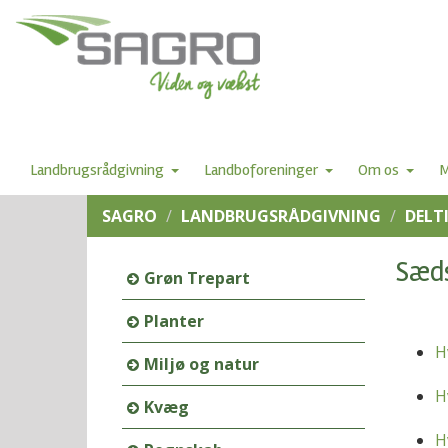
Landbrugsrådgivning
Landboforeninger
Om os
M
SAGRO
LANDBRUGSRÅDGIVNING
DELT
Sæds
Grøn Trepart
Planter
H
Miljø og natur
H
Kvæg
H