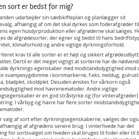
en sort er bedst for mig?
nden udarbejder sin sædskifteplan og planlægger sit
evalg, afhængig af om det skal dyrkes som foderafgrøder til
tens egen husdyrproduktion eller afgrøderne skal sælges. H
s de afgrødesorter, der egner sig bedst til hans bedriftsty
itet, klimaforhold og andre vigtige dyrkningsforhold.
riteret krav til alle sorter er et højt og sikkert afgrødeudbytt
litet. Dertil er det meget vigtigt at sorterne har de nødven
ulde dyrknings egenskaber med modstandsdygtighed imod 
ste svampesygdomme i kornmarkerne, f.eks. meldug, gulrust
a, bladplet, skoldplet. Desuden ønskes for vårkorn også
ndsdygtighed mod havrenematoder. Andre vigtige
ngsegenskaber er en god stråstyrke og (for vinterafgrøder)
ntring. I vårbyg og havre har flere sorter modstandsdygtigh
ematoder.
r valg af sort efter dyrkningsegenskaberne, vælges der ogs
 afhængig af afgrødens senere brug. I vinterhvede har det
ng for sortsvalget om hveden skal bruges til foder eller til 