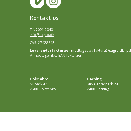
Kontakt os
Tlf. 7021 2040
info@sagro.dk
CVR: 27428843
Leverandørfakturaer
modtages på
faktura@sagro.dk
i pd
Vi modtager ikke EAN-fakturaer.
Holstebro
Herning
Nupark 47
Birk Centerpark 24
7500 Holstebro
7400 Herning