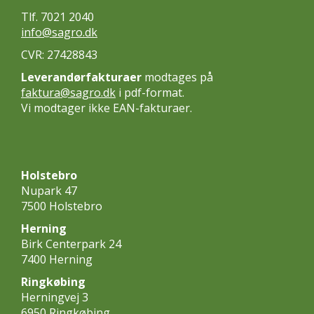
Tlf. 7021 2040
info@sagro.dk
CVR: 27428843
Leverandørfakturaer
modtages på
faktura@sagro.dk
i pdf-format.
Vi modtager ikke EAN-fakturaer.
Holstebro
Nupark 47
7500 Holstebro
Herning
Birk Centerpark 24
7400 Herning
Ringkøbing
Herningvej 3
6950 Ringkøbing