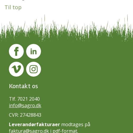
Til top
Kontakt os
Tlf. 7021 2040
info@sagro.dk
CVR: 27428843
Leverandørfakturaer
modtages på
faktura@sagro.dk
i pdf-format.