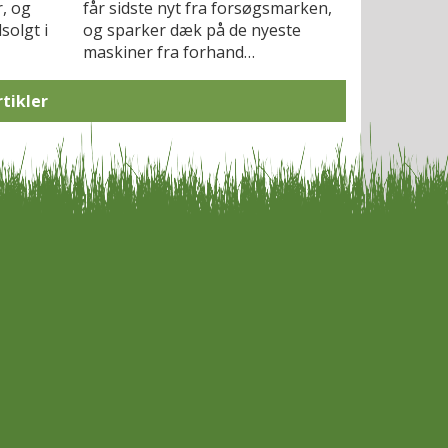
r, og
får sidste nyt fra forsøgsmarken,
solgt i
og sparker dæk på de nyeste
maskiner fra forhand…
rtikler