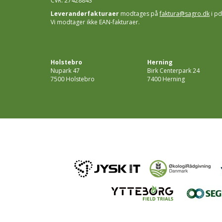
CVR: 27428843
Leverandørfakturaer
modtages på
faktura@sagro.dk
i pd
Vi modtager ikke EAN-fakturaer.
Holstebro
Herning
Nupark 47
Birk Centerpark 24
7500 Holstebro
7400 Herning