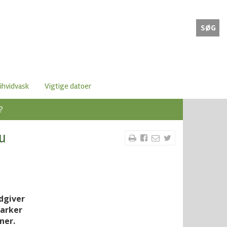
SØG
ihvidvask
Vigtige datoer
?
u
ådgiver
marker
ner.