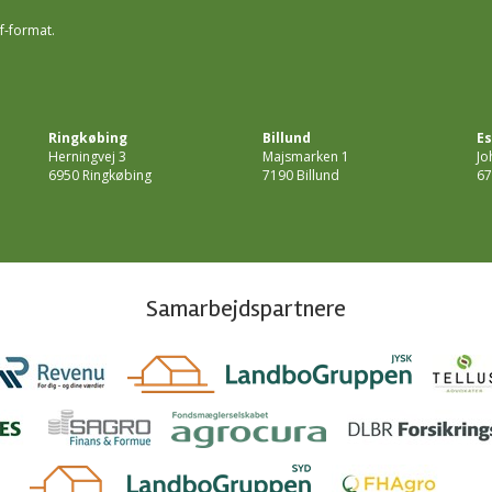
f-format.
Ringkøbing
Billund
Es
Herningvej 3
Majsmarken 1
Jo
6950 Ringkøbing
7190 Billund
67
Samarbejdspartnere