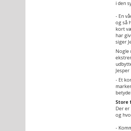
i den s
- En vå
og så h
kort v
har giv
siger J
Nogle n
ekstre
udbytte
Jesper 
- Et k
marker 
betydel
Store 
Der er 
og hvo
- Komm