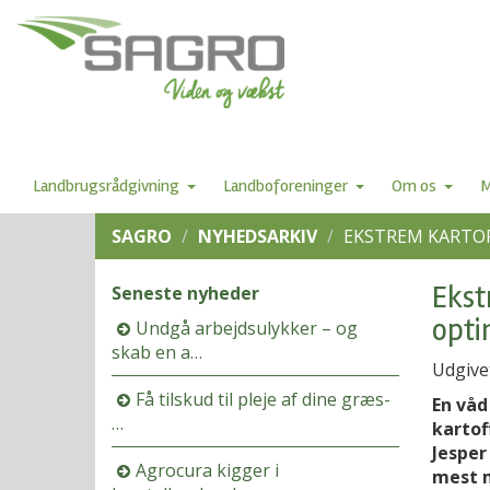
Landbrugsrådgivning
Landboforeninger
Om os
M
SAGRO
NYHEDSARKIV
EKSTREM KARTOF
Ekst
Seneste nyheder
opti
Undgå arbejdsulykker – og
skab en a…
Udgive
Få tilskud til pleje af dine græs-
En våd
…
kartof
Jesper
Agrocura kigger i
mest m