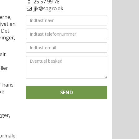
25 57 99 78
jjk@sagro.dk
lerne,
ivet en
 Det
ringer,
elt
ller
f hans
ke
SEND
gger,
normale