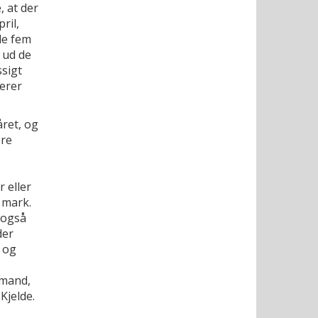
, at der
ril,
de fem
 ud de
sigt
derer
året, og
ere
 eller
 mark.
 også
der
- og
dmand,
Kjelde.