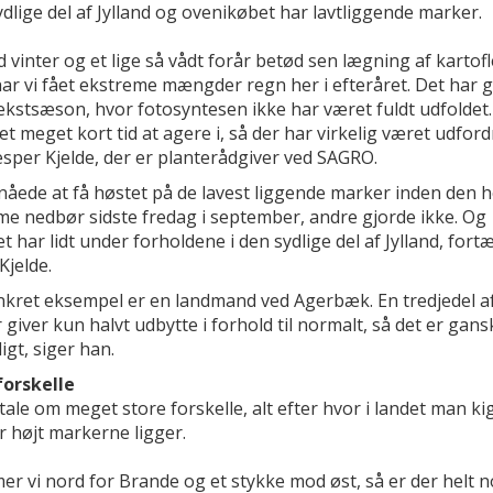
ydlige del af Jylland og ovenikøbet har lavtliggende marker.
d vinter og et lige så vådt forår betød sen lægning af kartof
ar vi fået ekstreme mængder regn her i efteråret. Det har g
ækstsæson, hvor fotosyntesen ikke har været fuldt udfoldet.
et meget kort tid at agere i, så der har virkelig været udford
esper Kjelde, der er planterådgiver ved SAGRO.
åede at få høstet på de lavest liggende marker inden den h
me nedbør sidste fredag i september, andre gjorde ikke. Og
t har lidt under forholdene i den sydlige del af Jylland, fortæ
Kjelde.
onkret eksempel er en landmand ved Agerbæk. En tredjedel a
giver kun halvt udbytte i forhold til normalt, så det er gans
igt, siger han.
forskelle
tale om meget store forskelle, alt efter hvor i landet man ki
r højt markerne ligger.
er vi nord for Brande og et stykke mod øst, så er der helt 