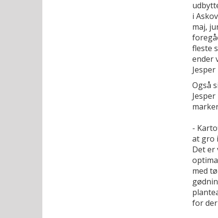
udbytte
i Askov
maj, ju
foregåe
fleste
ender v
Jesper 
Også si
Jesper 
marker
- Karto
at gro 
Det er 
optima
med tør
gødnin
plante
for der