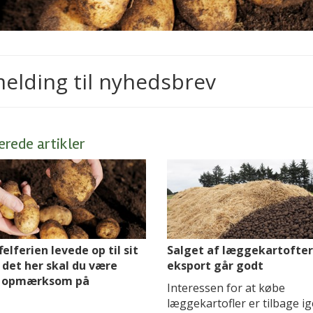
melding til nyhedsbrev
erede artikler
elferien levede op til sit
Salget af læggekartofter 
 det her skal du være
eksport går godt
g opmærksom på
Interessen for at købe
læggekartofler er tilbage i