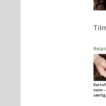
Til
Relat
Kartoff
navn –
særli