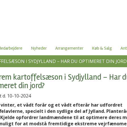
edarbejdere
Nyheder
Arrangementer
Køb & Salg
Ant
FELSÆSON I SYDJYLLAND – HAR DU OPTIMERET DIN JORD
rem kartoffelsæson i Sydjylland – Har d
meret din jord?
t d. 10-10-2024
 vinter, et vådt forår og et vådt efterår har udfordret
felavlerne, specielt i den sydlige del af Jylland. Planter
 Kjelde opfordrer landmændene til at optimere deres 
uligt for at modstå fremtidige ekstreme vejrfænome