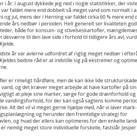
r i år. I august dykkede jeg ned i nogle statistikker, der viste
 var faldet mere end dobbelt så meget vand som normalt i ap
ni og jul, mens der i Herning var faldet cirka 60 % mere end 
nde års nedbør i perioden. Helt generelt ser kvaliteten god
 steder, både for konsum- og stivelseskartofler, mængdemæs
i desværre til den lave side i forhold til tidligere års avl, vur
Kjelde.
dste år var avlerne udfordret af rigtig meget nedbør i efter
Kjeldes bedste råd er at indstille sig på ekstremer og optim
ne.
fler er rimeligt hårdføre, men de kan ikke lide strukturskader
i vand, og det kræver meget arbejde at have kartofler på sin
vigtigt at pleje sine marker, sørge for gode drænforhold og
le vandingsforhold, for der kan også sagtens komme perio
ke. Alt det vil vi meget gerne hjælpe med, når vi laver mark
gsplanlægning og herunder den fremtidige strategi for
avlen, og hvad der ellers kan optimeres for den enkelte lan
 er nemlig meget store individuelle forskelle, fastslår Jesper 