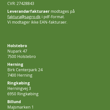
CVR: 27428843
Leverandørfakturaer
modtages på
faktura@sagro.dk
i pdf-format.
Vi modtager ikke EAN-fakturaer.
Holstebro
Nupark 47
7500 Holstebro
Herning
Birk Centerpark 24
7400 Herning
Ringkøbing
Herningvej 3
6950 Ringkøbing
Billund
Majsmarken 1