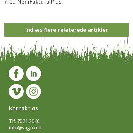
med NemFaktura Plus.
Indlæs flere relaterede artikler
Kontakt os
Tlf. 7021 2040
info@sagro.dk