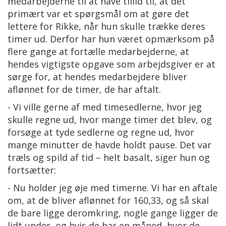
medarbejderne til at have tillid til, at det
primært var et spørgsmål om at gøre det
lettere for Rikke, når hun skulle trække deres
timer ud. Derfor har hun været opmærksom på
flere gange at fortælle medarbejderne, at
hendes vigtigste opgave som arbejdsgiver er at
sørge for, at hendes medarbejdere bliver
aflønnet for de timer, de har aftalt.
- Vi ville gerne af med timesedlerne, hvor jeg
skulle regne ud, hvor mange timer det blev, og
forsøge at tyde sedlerne og regne ud, hvor
mange minutter de havde holdt pause. Det var
træls og spild af tid – helt basalt, siger hun og
fortsætter:
- Nu holder jeg øje med timerne. Vi har en aftale
om, at de bliver aflønnet for 160,33, og så skal
de bare ligge deromkring, nogle gange ligger de
lidt under, og hvis de har en måned, hvor de