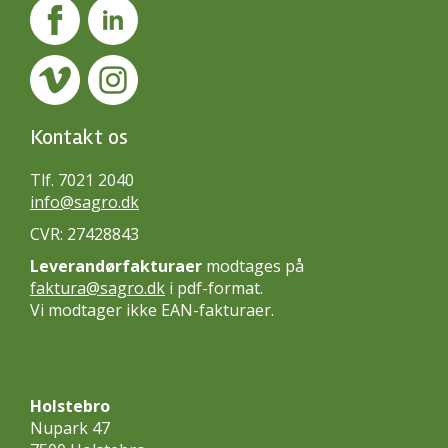
Kontakt os
Tlf. 7021 2040
info@sagro.dk
CVR: 27428843
Leverandørfakturaer
modtages på
faktura@sagro.dk
i pdf-format.
Vi modtager ikke EAN-fakturaer.
Holstebro
Nupark 47