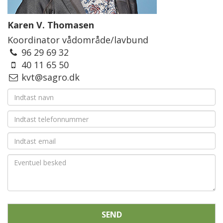
Karen V. Thomasen
Koordinator vådområde/lavbund
96 29 69 32
40 11 65 50
kvt@sagro.dk
SEND