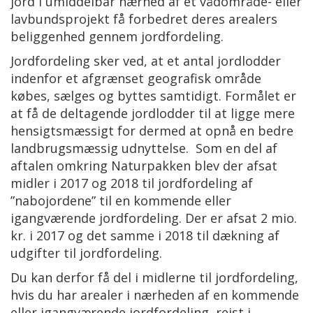
jord i umiddelbar nærhed af et vådområde- eller
lavbundsprojekt få forbedret deres arealers
beliggenhed gennem jordfordeling.
Jordfordeling sker ved, at et antal jordlodder
indenfor et afgrænset geografisk område
købes, sælges og byttes samtidigt. Formålet er
at få de deltagende jordlodder til at ligge mere
hensigtsmæssigt for dermed at opnå en bedre
landbrugsmæssig udnyttelse. Som en del af
aftalen omkring Naturpakken blev der afsat
midler i 2017 og 2018 til jordfordeling af
”nabojordene” til en kommende eller
igangværende jordfordeling. Der er afsat 2 mio.
kr. i 2017 og det samme i 2018 til dækning af
udgifter til jordfordeling.
Du kan derfor få del i midlerne til jordfordeling,
hvis du har arealer i nærheden af en kommende
eller igangværende jordfordeling, rejst i