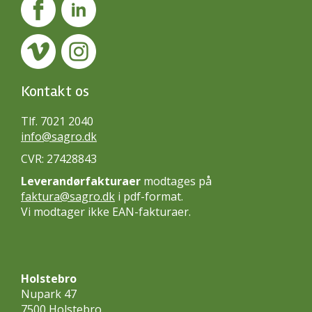
Kontakt os
Tlf. 7021 2040
info@sagro.dk
CVR: 27428843
Leverandørfakturaer
modtages på
faktura@sagro.dk
i pdf-format.
Vi modtager ikke EAN-fakturaer.
Holstebro
Nupark 47
7500 Holstebro