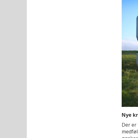
Nye kr
Der er 
medføl