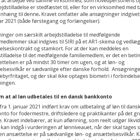
 at arbejde ved samme virksomhed, som hovedpersonens o
jdstilladelse er stedfæstet til, eller for en virksomhed med 
hæng til denne
.
Kravet omfatter alle ansøgninger indgivet
ar 2021 (både førstegang og forlængelser).
inger om særskilt arbejdstilladelse til medfølgende
emedlemmer skal indgives til SIRI på et AR1-skema og vedlæ
elseskontrakt og stamkort. For at der kan meddeles en
tilladelse til det medfølgende familiemedlem, er det en beti
ættelsen er på mindst 30 timer om ugen, og at løn- og
elsesvilkår er sædvanlige efter danske forhold. Ansøgninge
byrfritaget, og der skal ikke optages biometri i forbindels
ingen.
m at al løn udbetales til en dansk bankkonto
fra 1. januar 2021 indført krav om udbetaling af løn til dans
nto for fodermestre, driftsledere og praktikanter på det g
 Kravet indebærer, at kun aflønning, som reelt udgør likvid
 kan indgå i vurderingen af lønniveauet, når der skal tages st
 en ansættelse er på sædvanlige løn- og ansættelsesvilkår. K