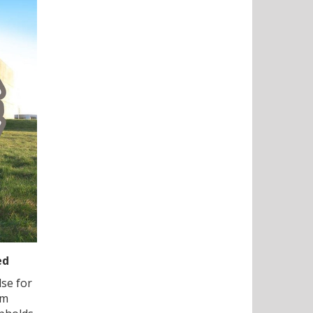
ed
lse for
om