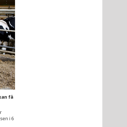
kan få
r
sen i 6