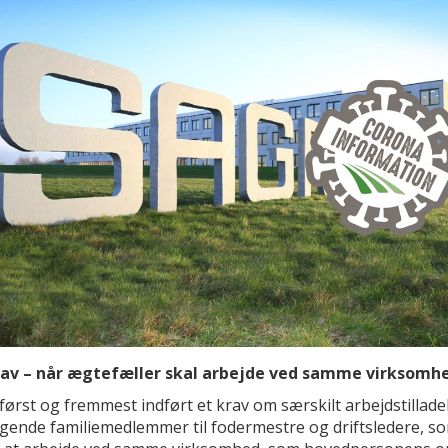
av – når ægtefæller skal arbejde ved samme virksomh
først og fremmest indført et krav om særskilt arbejdstillade
gende familiemedlemmer til fodermestre og driftsledere, s