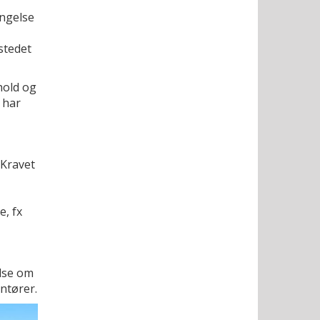
ængelse
stedet
hold og
 har
 Kravet
, fx
lse om
ntører.