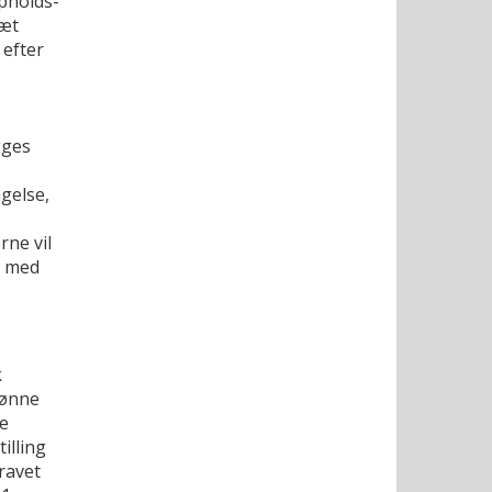
pholds-
tæt
 efter
gges
ngelse,
rne vil
e med
k
rønne
e
illing
ravet