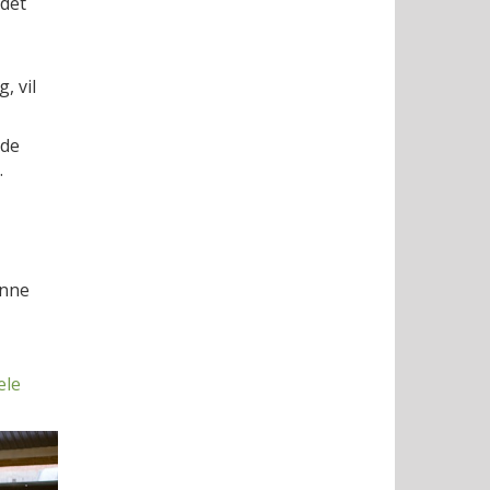
 det
, vil
nde
.
unne
ele