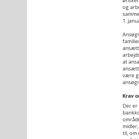
ønsker
og arbe
sammen
1. janu
Ansøgn
famili
ansætt
arbejds
at ans
ansætt
være ge
ansøgn
Krav o
Der er 
bankko
område.
midler,
til, om