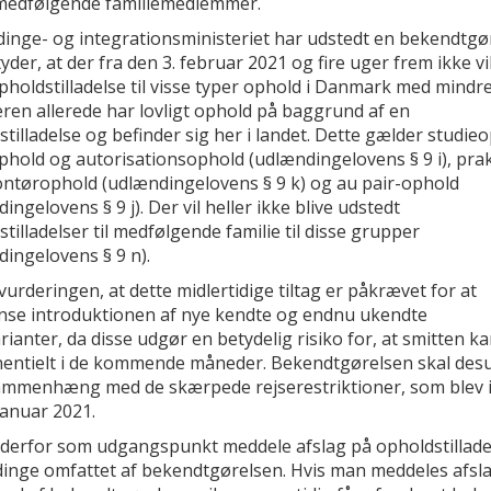
medfølgende familiemedlemmer.
inge- og integrationsministeriet har udstedt en bekendtgør
yder, at der fra den 3. februar 2021 og fire uger frem ikke vil
pholdstilladelse til visse typer ophold i Danmark med mindre
ren allerede har lovligt ophold på baggrund af en
tilladelse og befinder sig her i landet. Dette gælder studie
phold og autorisationsophold (udlændingelovens § 9 i), prak
ontørophold (udlændingelovens § 9 k) og au pair-ophold
ingelovens § 9 j). Der vil heller ikke blive udstedt
tilladelser til medfølgende familie til disse grupper
ingelovens § 9 n).
vurderingen, at dette midlertidige tiltag er påkrævet for at
se introduktionen af nye kendte og endnu ukendte
rianter, da disse udgør en betydelig risiko for, at smitten ka
entielt i de kommende måneder. Bekendtgørelsen skal des
sammenhæng med de skærpede rejserestriktioner, som blev 
januar 2021.
l derfor som udgangspunkt meddele afslag på opholdstilladel
inge omfattet af bekendtgørelsen. Hvis man meddeles afsl