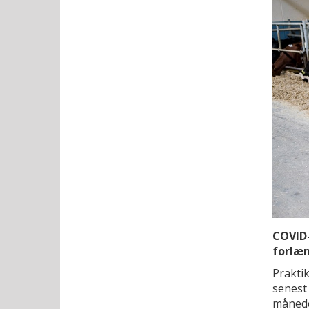
COVID-
forlæn
Prakti
senest 
månede