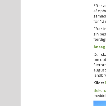
Efter a
af oph
samled
for 12
Efter 
sin be
færdig
Ansøg 
Der ska
om opt
Særordn
august
landbr
Kilde:
Bekend
meddele