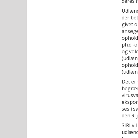
deres 
Udlænd
der bet
givet o
ansøge
opholds
ph.d.-o
og vol
(udlænd
opholds
(udlænd
Det er 
begræn
virusva
ekspon
ses i 
den 9. 
SIRI vi
udlænd