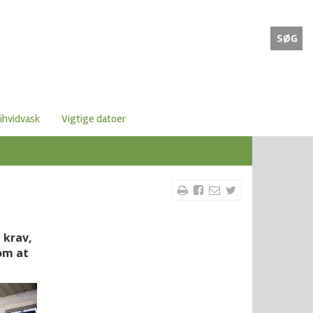
SØG
ihvidvask
Vigtige datoer
 krav,
om at