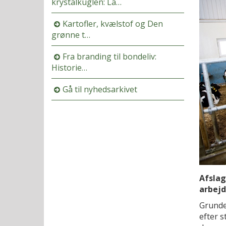
krystalkuglen: La…
Kartofler, kvælstof og Den
grønne t…
Fra branding til bondeliv:
Historie…
Gå til nyhedsarkivet
Afslag
arbejd
Grundet
efter s