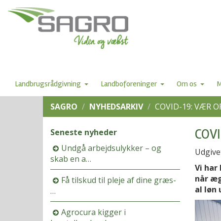
Landbrugsrådgivning
Landboforeninger
Om os
M
SAGRO
NYHEDSARKIV
COVID-19: VÆR 
COVI
Seneste nyheder
Undgå arbejdsulykker – og
Udgive
skab en a…
Vi har
når æg
Få tilskud til pleje af dine græs-
al løn
…
Agrocura kigger i