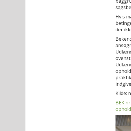
baggru
sagsbeh
Hvis m
betinge
der ik
Bekend
ansøgn
Udlændi
ovenstå
Udlændi
opholds
praktik
indgiv
Kilde:
BEK nr.
opholds