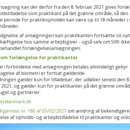
nsøgning kan der derfor fra den 8. februar 2021 gives forl
oldstilladelse som praktikant på det grønne område, så den
e periode for praktikopholdet kan være op til 18 måneder i 
 måneder.
indgivelse af ansøgningen kan praktikanten fortsætte sit op
skæftigelse hos samme arbejdsgiver - også selv om SIRI ikke
behandlet forlængelsesansøgningen.
om forlængelse for praktikanter
l i forbindelse med ansøgningen betales almindeligt gebyr.
agelse af biometri er fortsat gældende.
ingen gælder kun for tilladelser, der udløber senest den 8.
 2021, og gælder kun for praktikanter på det grønne område
uget og gartnerier.
Nyidanmark.dk
tgørelse nr. 180 af 05/02/2021
om ændring af bekendtgøre
lse af opholds- og arbejdstilladelse til praktikanter og volo