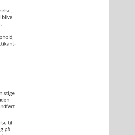
else,
 blive
,
ophold,
tikant-
n stige
uden
indført
se til
ag på