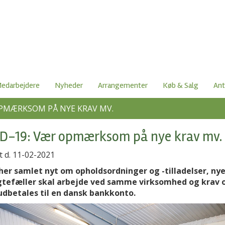
edarbejdere
Nyheder
Arrangementer
Køb & Salg
Ant
OPMÆRKSOM PÅ NYE KRAV MV.
D-19: Vær opmærksom på nye krav mv.
t d. 11-02-2021
 her samlet nyt om opholdsordninger og -tilladelser, nye
tefæller skal arbejde ved samme virksomhed og krav 
 udbetales til en dansk bankkonto.