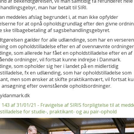
nd af bekendtgørelsen, vil man samtidig få refunderet hele
andlingsgebyr, man har betalt til SIRI.
an meddeles afslag begrundet i, at man ikke opfylder
lserne for at opnå opholdsgrundlag efter den givne ordning
ke ske tilbagebetaling af sagsbehandlingsgebyret.
tgørelsen gælder for alle udlændinge, som har en versere
ing om opholdstilladelse efter en af ovennævnte ordninger
nge, som allerede har fået en opholdstilladelse efter en af
ende ordninger, vil fortsat kunne indrejse i Danmark.
nge, som opholder sig her i landet på en midlertidig
tilladelse, fx en udlænding, som har opholdstilladelse som
ant, men som ønsker at skifte praktikantvært, vil fortsat k
e ansøgning efter ovenstående opholdsordninger.
 nyidanmark.dk
 143 af 31/01/21 - Fravigelse af SIRIS forpligtelse til at medd
tilladelse for studie-, praktikant- og au pair-ophold