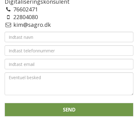
Digitaliseringskonsulent
76602471
22804080
kim@sagro.dk
SEND