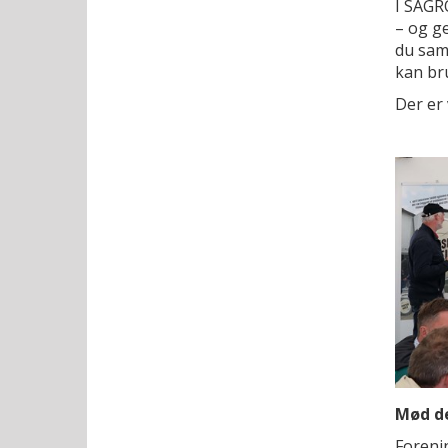
I SAGRO
– og g
du sam
kan bru
Der er 
Mød de
Foreni