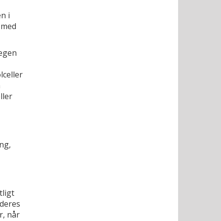
n i
 med
megen
celler
å
ller
ng,
ligt
 deres
r, når