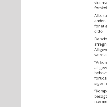
vidensd
forskel
Alle, s
anden 
for et 
ditto.
De sch
afregni
Allige
værd a
”Vi kom
alligev
behov v
foruds
siger 
”Kompo
besøgt
nærmes