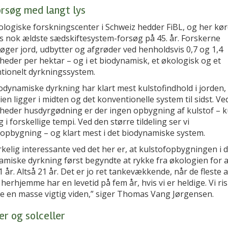
orsøg med langt lys
ologiske forskningscenter i Schweiz hedder FiBL, og her kør
s nok ældste sædskiftesystem-forsøg på 45. år. Forskerne
øger jord, udbytter og afgrøder ved henholdsvis 0,7 og 1,4
eder per hektar – og i et biodynamisk, et økologisk og et
tionelt dyrkningssystem.
odynamiske dyrkning har klart mest kulstofindhold i jorden
en ligger i midten og det konventionelle system til sidst. Ve
heder husdyrgødning er der ingen opbygning af kulstof – 
 i forskellige tempi. Ved den større tildeling ser vi
fopbygning – og klart mest i det biodynamiske system.
rkelig interessante ved det her er, at kulstofopbygningen i 
amiske dyrkning først begyndte at rykke fra økologien for a
1 år. Altså 21 år. Det er jo ret tankevækkende, når de fleste 
herhjemme har en levetid på fem år, hvis vi er heldige. Vi ris
se en masse vigtig viden,” siger Thomas Vang Jørgensen.
er og solceller