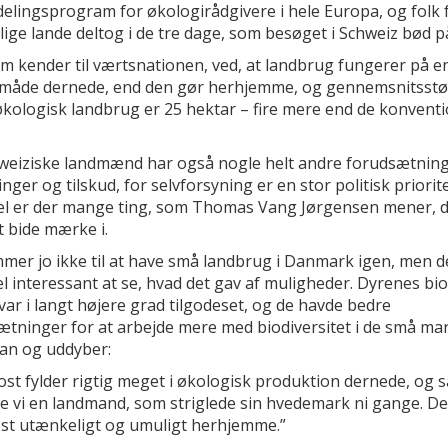
elingsprogram for økologirådgivere i hele Europa, og folk f
lige lande deltog i de tre dage, som besøget i Schweiz bød p
om kender til værtsnationen, ved, at landbrug fungerer på en
måde dernede, end den gør herhjemme, og gennemsnitsstø
økologisk landbrug er 25 hektar – fire mere end de konventi
weiziske landmænd har også nogle helt andre forudsætning
nger og tilskud, for selvforsyning er en stor politisk priorite
vel er der mange ting, som Thomas Vang Jørgensen mener, d
t bide mærke i.
mer jo ikke til at have små landbrug i Danmark igen, men d
el interessant at se, hvad det gav af muligheder. Dyrenes bio
ar i langt højere grad tilgodeset, og de havde bedre
ætninger for at arbejde mere med biodiversitet i de små mar
han og uddyber:
st fylder rigtig meget i økologisk produktion dernede, og s
e vi en landmand, som striglede sin hvedemark ni gange. De
t utænkeligt og umuligt herhjemme.”