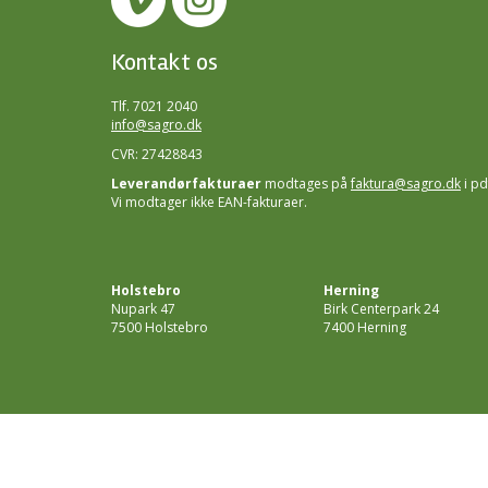
Kontakt os
Tlf. 7021 2040
info@sagro.dk
CVR: 27428843
Leverandørfakturaer
modtages på
faktura@sagro.dk
i pd
Vi modtager ikke EAN-fakturaer.
Holstebro
Herning
Nupark 47
Birk Centerpark 24
7500 Holstebro
7400 Herning