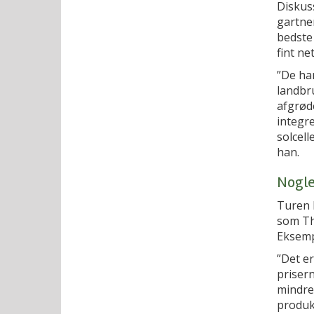
Diskus
gartner
bedste
fint ne
”De ha
landbru
afgrøde
integr
solcell
han.
Nogle
Turen 
som Th
Eksemp
”Det er
priser
mindre 
produkt