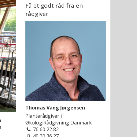
Få et godt råd fra en
rådgiver
Thomas Vang Jørgensen
Planterådgiver i
a
ØkologiRådgivning Danmark
e
76 60 22 82
40 30 36 27