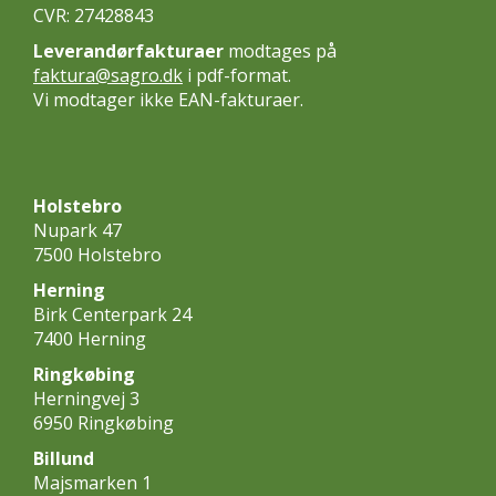
CVR: 27428843
Leverandørfakturaer
modtages på
faktura@sagro.dk
i pdf-format.
Vi modtager ikke EAN-fakturaer.
Holstebro
Nupark 47
7500 Holstebro
Herning
Birk Centerpark 24
7400 Herning
Ringkøbing
Herningvej 3
6950 Ringkøbing
Billund
Majsmarken 1