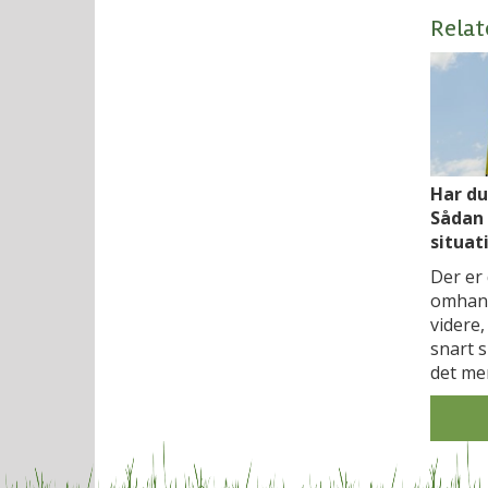
Relat
Har du
Sådan 
situat
Der er 
omhand
videre,
snart s
det me