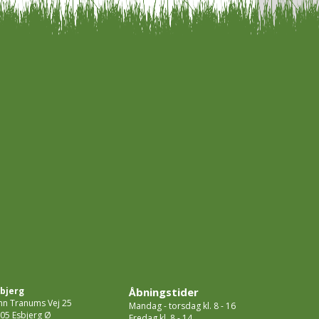
bjerg
Åbningstider
hn Tranums Vej 25
Mandag - torsdag kl. 8 - 16
05 Esbjerg Ø
Fredag kl. 8 - 14