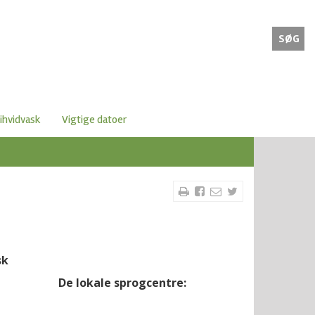
SØG
ihvidvask
Vigtige datoer
sk
De lokale sprogcentre: