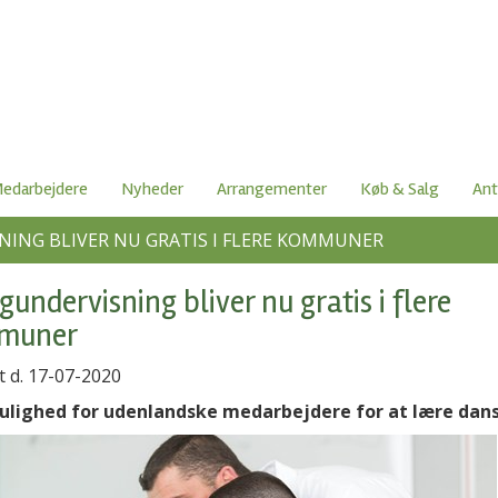
edarbejdere
Nyheder
Arrangementer
Køb & Salg
Ant
ING BLIVER NU GRATIS I FLERE KOMMUNER
gundervisning bliver nu gratis i flere
muner
t d. 17-07-2020
lighed for udenlandske medarbejdere for at lære dan