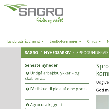
Landbrugsrådgivning
Landboforeninger
Om os
M
SAGRO
NYHEDSARKIV
SPROGUNDERVISN
Spro
Seneste nyheder
kom
Undgå arbejdsulykker – og
skab en a…
Udgive
Få tilskud til pleje af dine græs-
God mu
…
Agrocura kigger i