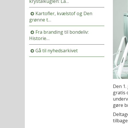
krystalkuglen: La…
Kartofler, kvælstof og Den
grønne t…
Fra branding til bondeliv:
Historie…
Gå til nyhedsarkivet
Den 1. 
gratis 
undervi
gøre b
Deltag
tilbag