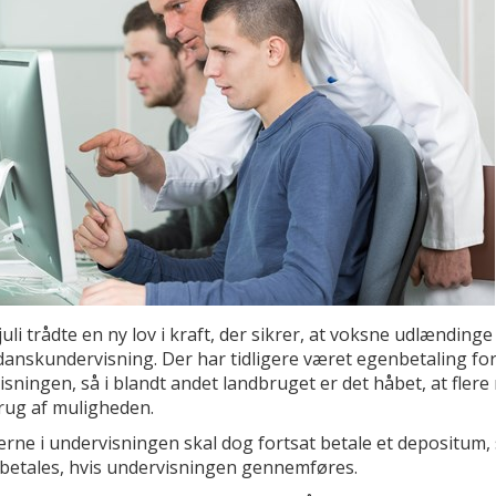
juli trådte en ny lov i kraft, der sikrer, at voksne udlændinge
danskundervisning. Der har tidligere været egenbetaling fo
sningen, så i blandt andet landbruget er det håbet, at flere 
rug af muligheden.
erne i undervisningen skal dog fortsat betale et depositum,
ebetales, hvis undervisningen gennemføres.