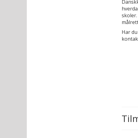
Danskku
hverda
skoler
målret
Har du
kontakt
Til