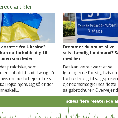
erede artikler
 ansatte fra Ukraine?
Drømmer du om at blive
kan du forholde dig til
selvstændig landmand? S
ionen som leder
med her
det praktiske, som
Det kan være svært at se
ler opholdstilladelse og så
løsningerne for sig, hvis du
 hvis en medarbejder f.eks.
forholder dig til salgspriser
kal rejse hjem. Og så er der
ejendomsmæglernes flotte
nneskeli…
salgsbrochurer. Overvejer 
Indlæs flere relaterede a