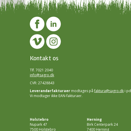
Kontakt os
Tlf. 7021 2040
info@sagro.dk
CVR: 27428843
Leverandørfakturaer
modtages på
faktura@sagro.dk
i pd
Vi modtager ikke EAN-fakturaer.
Holstebro
Herning
Nupark 47
Birk Centerpark 24
7500 Holstebro
7400 Herning