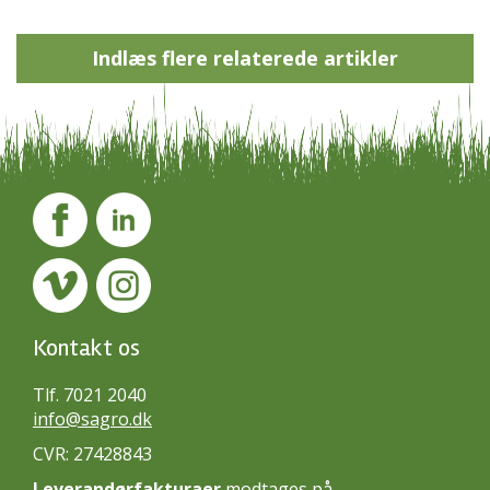
Indlæs flere relaterede artikler
Kontakt os
Tlf. 7021 2040
info@sagro.dk
CVR: 27428843
Leverandørfakturaer
modtages på