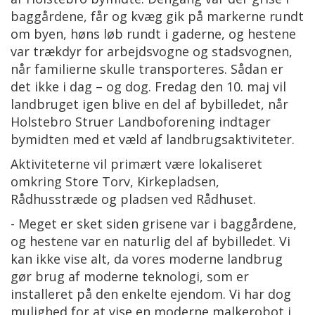
baggårdene, får og kvæg gik på markerne rundt
om byen, høns løb rundt i gaderne, og hestene
var trækdyr for arbejdsvogne og stadsvognen,
når familierne skulle transporteres. Sådan er
det ikke i dag – og dog. Fredag den 10. maj vil
landbruget igen blive en del af bybilledet, når
Holstebro Struer Landboforening indtager
bymidten med et væld af landbrugsaktiviteter.
Aktiviteterne vil primært være lokaliseret
omkring Store Torv, Kirkepladsen,
Rådhusstræde og pladsen ved Rådhuset.
- Meget er sket siden grisene var i baggårdene,
og hestene var en naturlig del af bybilledet. Vi
kan ikke vise alt, da vores moderne landbrug
gør brug af moderne teknologi, som er
installeret på den enkelte ejendom. Vi har dog
mulighed for at vise en moderne malkerobot i