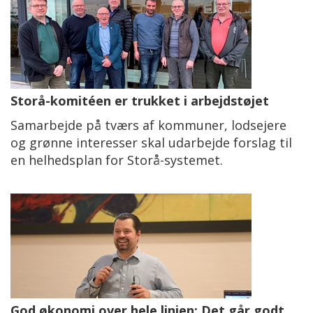
Storå-komitéen er trukket i arbejdstøjet
Samarbejde på tværs af kommuner, lodsejere
og grønne interesser skal udarbejde forslag til
en helhedsplan for Storå-systemet.
God økonomi over hele linjen: Det går godt