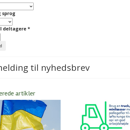
 sprog
l deltagere
*
melding til nyhedsbrev
erede artikler