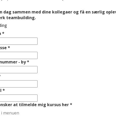
n dag sammen med dine kollegaer og få en særlig ople
rk teambuilding.
ding
n
*
esse
*
nummer - by
*
*
l
*
ønsker at tilmelde mig kursus her
*
 i menuen