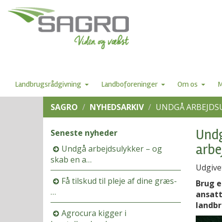
Landbrugsrådgivning
Landboforeninger
Om os
M
SAGRO
NYHEDSARKIV
UNDGÅ ARBEJDSU
Undg
Seneste nyheder
arbe
Undgå arbejdsulykker – og
skab en a…
Udgive
Få tilskud til pleje af dine græs-
Brug e
…
ansatt
landbr
Agrocura kigger i