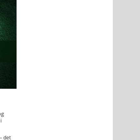
og
i
– det