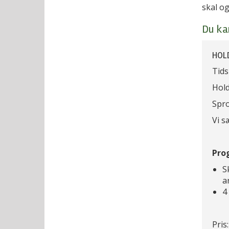
skal o
Du ka
HOL
Tids
Hold
Spro
Vi s
Pro
S
a
4
Pris