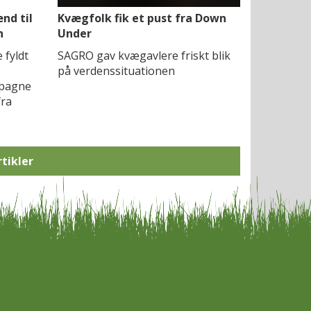
nd til
Kvægfolk fik et pust fra Down
n
Under
 fyldt
SAGRO gav kvægavlere friskt blik
på verdenssituationen
mpagne
fra
rtikler