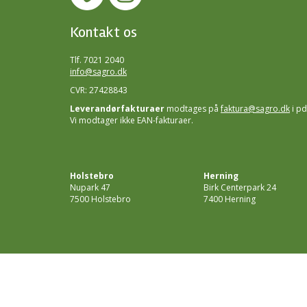
Kontakt os
Tlf. 7021 2040
info@sagro.dk
CVR: 27428843
Leverandørfakturaer
modtages på
faktura@sagro.dk
i pd
Vi modtager ikke EAN-fakturaer.
Holstebro
Herning
Nupark 47
Birk Centerpark 24
7500 Holstebro
7400 Herning