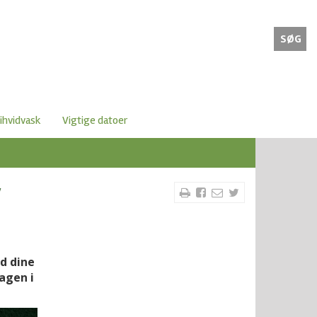
SØG
ihvidvask
Vigtige datoer
v
d dine
agen i