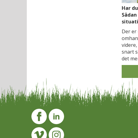
Har du
Sådan 
situat
Der er 
omhand
videre,
snart s
det me