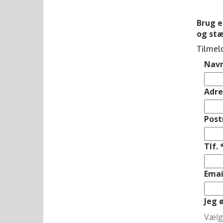
Brug e
og stæ
Tilmel
Nav
Adr
Post
Tlf.
Emai
Jeg 
Vælg