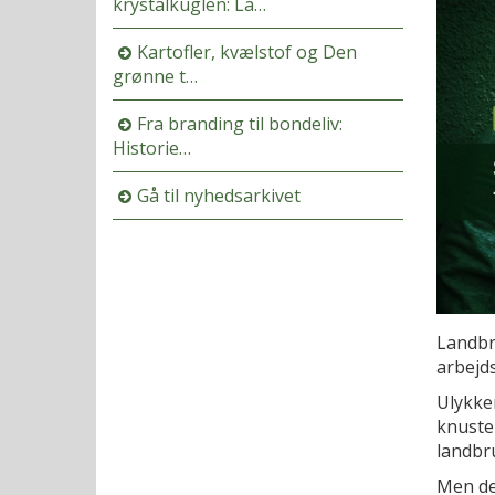
krystalkuglen: La…
Kartofler, kvælstof og Den
grønne t…
Fra branding til bondeliv:
Historie…
Gå til nyhedsarkivet
Landbru
arbejd
Ulykke
knuste
landbr
Men det