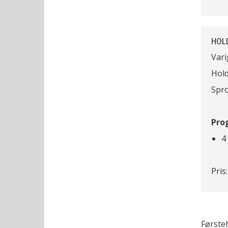
HOLD
Vari
Hold
Spro
Pro
4
Pris:
Første