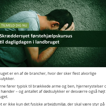
get er en af de brancher, hvor der sker flest alvorlige
sulykker.
rne fører typisk til brækkede arme og ben, hjernerystelser 
 hænder – og antallet af dødsulykker er desværre også højt 
uget.
 er ikke kun det fysiske arbejdsmiljø, der skal være styr på 