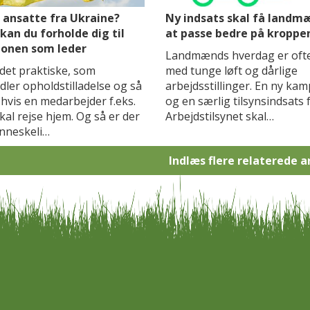
 ansatte fra Ukraine?
Ny indsats skal få landmæ
kan du forholde dig til
at passe bedre på kroppe
ionen som leder
Landmænds hverdag er ofte
det praktiske, som
med tunge løft og dårlige
ler opholdstilladelse og så
arbejdsstillinger. En ny ka
 hvis en medarbejder f.eks.
og en særlig tilsynsindsats 
kal rejse hjem. Og så er der
Arbejdstilsynet skal…
nneskeli…
Indlæs flere relaterede a