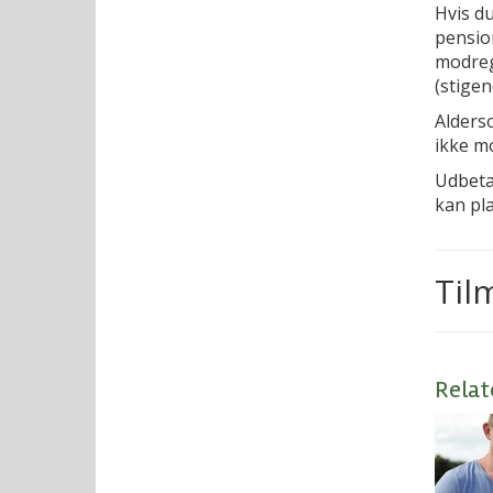
Hvis du
pension
modregn
(stigen
Alderso
ikke m
Udbetal
kan pl
Til
Relat