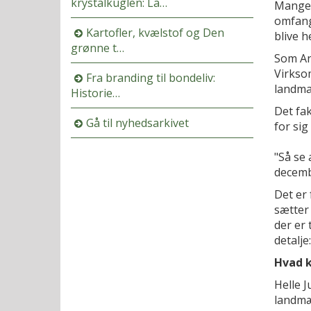
krystalkuglen: La…
Mange 
omfang
Kartofler, kvælstof og Den
blive he
grønne t…
Som An
Virksom
Fra branding til bondeliv:
landma
Historie…
Det fak
Gå til nyhedsarkivet
for sig 
"Så se 
decembe
Det er
sætter 
der er
detalje
Hvad k
Helle J
landmæ