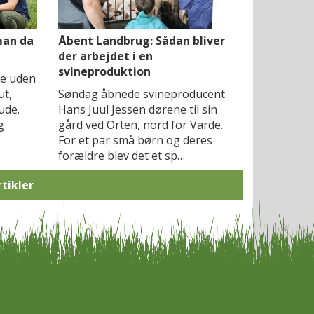
man da
Åbent Landbrug: Sådan bliver
der arbejdet i en
svineproduktion
ge uden
ut,
Søndag åbnede svineproducent
ude.
Hans Juul Jessen dørene til sin
g
gård ved Orten, nord for Varde.
For et par små børn og deres
forældre blev det et sp…
rtikler