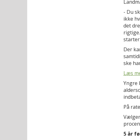
Landma
- Du sk
ikke hv
det dre
rigtige
starter
Der kan
samtidi
ske ha
Læs me
Yngre 
alders
indbeta
På rate
Vælger 
procen
5 år f