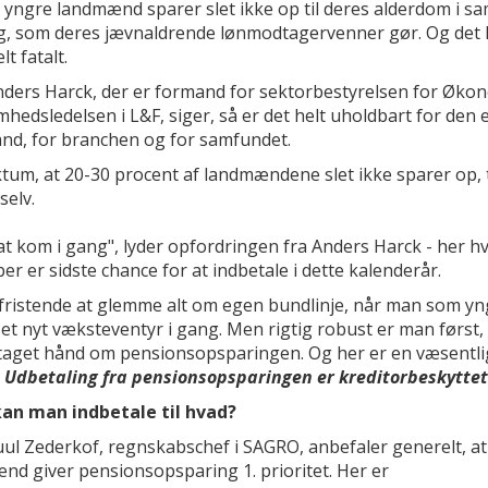
yngre landmænd sparer slet ikke op til deres alderdom i s
, som deres jævnaldrende lønmodtagervenner gør. Og det 
lt fatalt.
ders Harck, der er formand for sektorbestyrelsen for Øko
hedsledelsen i L&F, siger, så er det helt uholdbart for den 
nd, for branchen og for samfundet.
tum, at 20-30 procent af landmændene slet ikke sparer op, 
selv.
at kom i gang", lyder opfordringen fra Anders Harck - her hv
r er sidste chance for at indbetale i dette kalenderår.
 fristende at glemme alt om egen bundlinje, når man som yn
et nyt væksteventyr i gang. Men rigtig robust er man først,
 taget hånd om pensionsopsparingen. Og her er en væsentli
:
Udbetaling fra pensionsopsparingen er kreditorbeskyttet
an man indbetale til hvad?
uul Zederkof, regnskabschef i SAGRO, anbefaler generelt, at
nd giver pensionsopsparing 1. prioritet. Her er