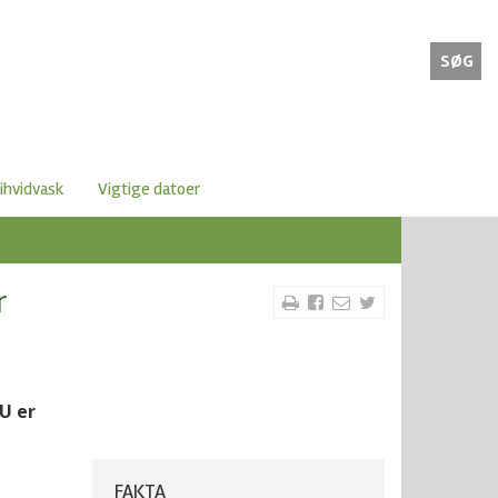
SØG
ihvidvask
Vigtige datoer
r
U er
FAKTA