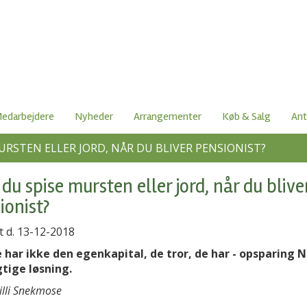
edarbejdere
Nyheder
Arrangementer
Køb & Salg
Ant
URSTEN ELLER JORD, NÅR DU BLIVER PENSIONIST?
 du spise mursten eller jord, når du blive
ionist?
t d. 13-12-2018
har ikke den egenkapital, de tror, de har - opsparing N
gtige løsning.
Lilli Snekmose