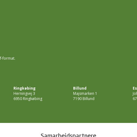
f-format.
Ringkøbing
Billund
Es
Herningvej 3
Majsmarken 1
Jo
6950 Ringkøbing
7190 Billund
67
Samarbejdspartnere