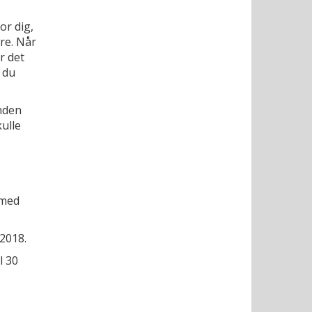
or dig,
re. Når
r det
 du
anden
kulle
 med
 2018.
l 30