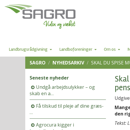
Landbrugsrådgivning
Landboforeninger
Om os
M
SAGRO
NYHEDSARKIV
SKAL DU SPISE M
Skal
Seneste nyheder
pens
Undgå arbejdsulykker – og
skab en a…
Udgive
Få tilskud til pleje af dine græs-
Mange 
…
den ri
Tekst: 
Agrocura kigger i