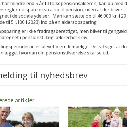
 har mindre end 5 år til folkepensionsalderen, kan du med 
sregler nu spare ekstra op til pension, uden at der bliver
et i de sociale ydelser. Man kan sætte op til 46.000 kr. i 20
de til 51.100 i 2023) ind på en aldersopsparing.
psparing er ikke fradragsberettiget, men bliver til gengæld
odregnet i pensionstillæg, ældrecheck mv.
ingsperioderne er blevet mere lempelige. Det vil sige, at du
anlægge, hvordan din pensionstilværelse skal se ud.
melding til nyhedsbrev
erede artikler