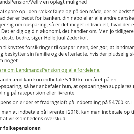
ndsPension/Velliv en oplagt mulighed.
al spare op i den rækkefølge og på den måde, der er bedst f
ad der er bedst for banken, din nabo eller alle andre danske
jer sig om opsparing, så er det meget individuelt, hvad der e
. Det er dig og din økonomi, det handler om. Men jo tidligere
, desto bedre, siger Helle Juul Zederkof.
 tilknyttes forsikringer til opsparingen, der gør, at landm
g beskytter sin familie og de efterladte, hvis der pludselig s
m noget.
re om LandmandsPension og alle fordelene.
landmænd kan kun indbetale 5.100 kr. om året på en
opsparing, så her anbefaler hun, at opsparingen suppleres
ling på ratepension eller livrente.
pension er der et fradragsloft på indbetaling på 54.700 kr. i
man at indbetale på livrente i 2018, kan man indbetale op ti
t af virksomhedens overskud.
ør folkepensionen