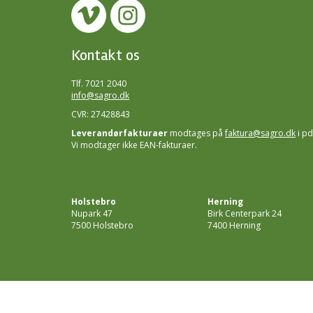
Kontakt os
Tlf. 7021 2040
info@sagro.dk
CVR: 27428843
Leverandørfakturaer
modtages på
faktura@sagro.dk
i pd
Vi modtager ikke EAN-fakturaer.
Holstebro
Herning
Nupark 47
Birk Centerpark 24
7500 Holstebro
7400 Herning