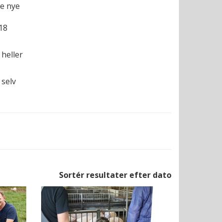
de nye
18
 heller
 selv
Sortér resultater efter dato