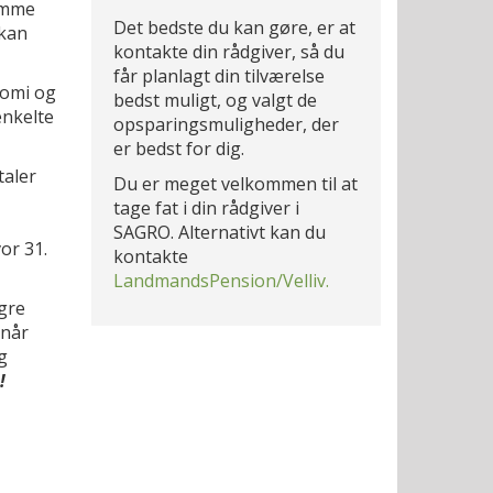
amme
Det bedste du kan gøre, er at
kan
kontakte din rådgiver, så du
får planlagt din tilværelse
nomi og
bedst muligt, og valgt de
enkelte
opsparingsmuligheder, der
er bedst for dig.
taler
Du er meget velkommen til at
tage fat i din rådgiver i
SAGRO. Alternativt kan du
or 31.
kontakte
LandmandsPension/Velliv.
gre
 når
g
!