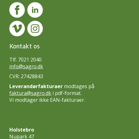
Kontakt os
Tlf. 7021 2040
info@sagro.dk
CVR: 27428843
Leverandørfakturaer
modtages på
faktura@sagro.dk
i pdf-format.
Vi modtager ikke EAN-fakturaer.
Holstebro
Nupark 47