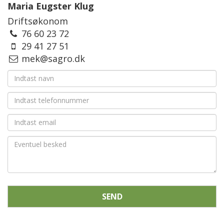
Maria Eugster Klug
Driftsøkonom
76 60 23 72
29 41 27 51
mek@sagro.dk
SEND