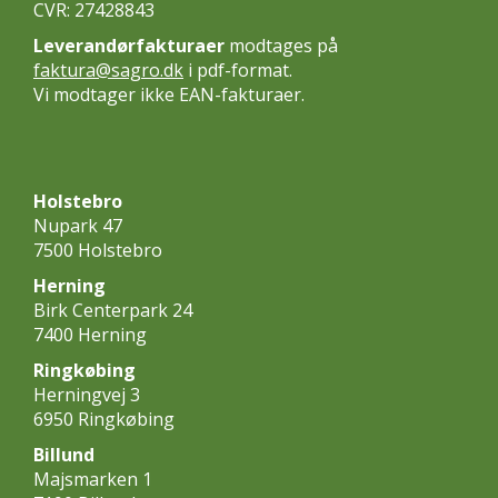
CVR: 27428843
Leverandørfakturaer
modtages på
faktura@sagro.dk
i pdf-format.
Vi modtager ikke EAN-fakturaer.
Holstebro
Nupark 47
7500 Holstebro
Herning
Birk Centerpark 24
7400 Herning
Ringkøbing
Herningvej 3
6950 Ringkøbing
Billund
Majsmarken 1