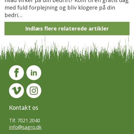
hvad virker på din bedrift? Kom til en gratis dag
med fuld forplejning og bliv klogere på din
bedri…
Indlæs flere relaterede artikler
Kontakt os
Tlf. 7021 2040
info@sagro.dk