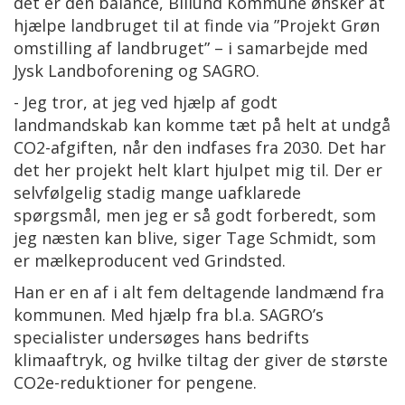
det er dén balance, Billund Kommune ønsker at
hjælpe landbruget til at finde via ”Projekt Grøn
omstilling af landbruget” – i samarbejde med
Jysk Landboforening og SAGRO.
- Jeg tror, at jeg ved hjælp af godt
landmandskab kan komme tæt på helt at undgå
CO2-afgiften, når den indfases fra 2030. Det har
det her projekt helt klart hjulpet mig til. Der er
selvfølgelig stadig mange uafklarede
spørgsmål, men jeg er så godt forberedt, som
jeg næsten kan blive, siger Tage Schmidt, som
er mælkeproducent ved Grindsted.
Han er en af i alt fem deltagende landmænd fra
kommunen. Med hjælp fra bl.a. SAGRO’s
specialister undersøges hans bedrifts
klimaaftryk, og hvilke tiltag der giver de største
CO2e-reduktioner for pengene.