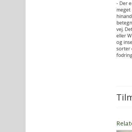
- Der 
meget 
hinande
betegn
vej. D
eller W
og ins
sorter 
fodrin
Til
Relat