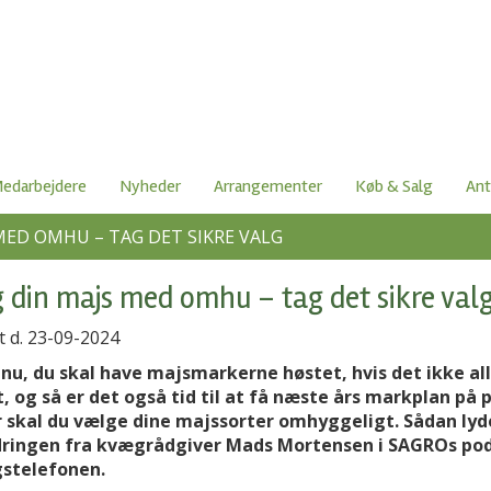
edarbejdere
Nyheder
Arrangementer
Køb & Salg
Ant
MED OMHU – TAG DET SIKRE VALG
 din majs med omhu – tag det sikre val
t d. 23-09-2024
 nu, du skal have majsmarkerne høstet, hvis det ikke al
t, og så er det også tid til at få næste års markplan på p
 skal du vælge dine majssorter omhyggeligt. Sådan lyd
ringen fra kvægrådgiver Mads Mortensen i SAGROs po
stelefonen.