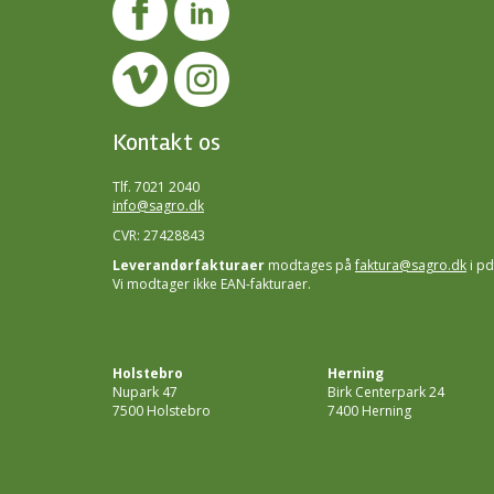
Kontakt os
Tlf. 7021 2040
info@sagro.dk
CVR: 27428843
Leverandørfakturaer
modtages på
faktura@sagro.dk
i pd
Vi modtager ikke EAN-fakturaer.
Holstebro
Herning
Nupark 47
Birk Centerpark 24
7500 Holstebro
7400 Herning