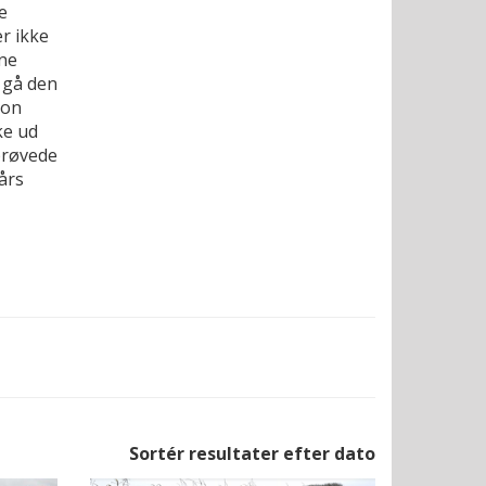
e
r ikke
rne
 gå den
ion
ke ud
prøvede
års
Sortér resultater efter dato