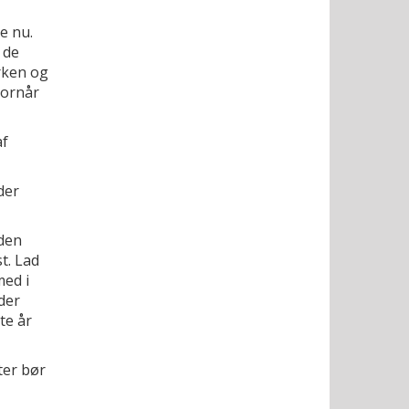
e nu.
 de
arken og
vornår
af
der
den
t. Lad
med i
der
te år
ter bør