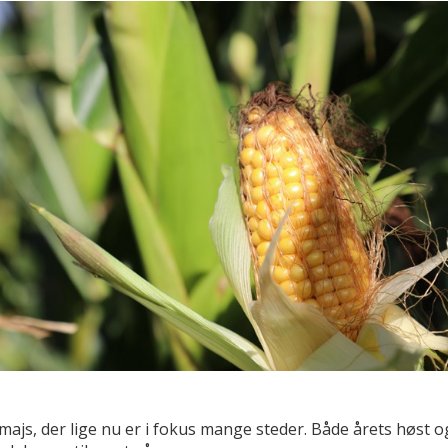
majs, der lige nu er i fokus mange steder. Både årets høst o