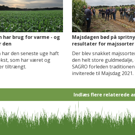
 har brug for varme - og
Majsdagen bød på spritn
r den
resultater for majssorter
 har den seneste uge haft
Der blev snakket majssorter 
kst, som har været og
den helt store guldmedalje,
er tiltrængt.
SAGRO forleden traditionen
inviterede til Majsdag 2021.
Indlæs flere relaterede a