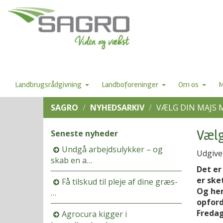
Landbrugsrådgivning
Landboforeninger
Om os
M
SAGRO
NYHEDSARKIV
VÆLG DIN MAJS 
Vælg
Seneste nyheder
Undgå arbejdsulykker – og
Udgive
skab en a…
Det er
er ske
Få tilskud til pleje af dine græs-
Og her
…
opford
Fredag
Agrocura kigger i