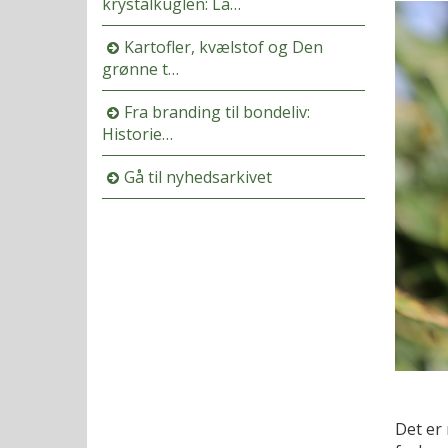
krystalkuglen: La…
Kartofler, kvælstof og Den
grønne t…
Fra branding til bondeliv:
Historie…
Gå til nyhedsarkivet
Det er 