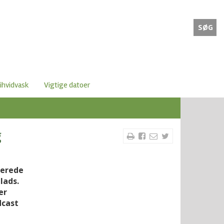
SØG
ihvidvask
Vigtige datoer
g
lerede
lads.
er
dcast