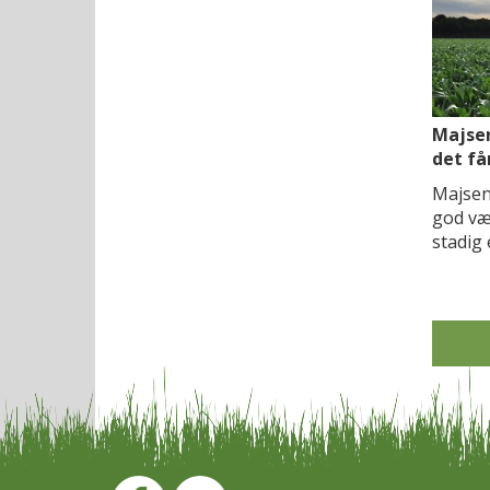
Majsen
det få
Majsen
god væ
stadig 