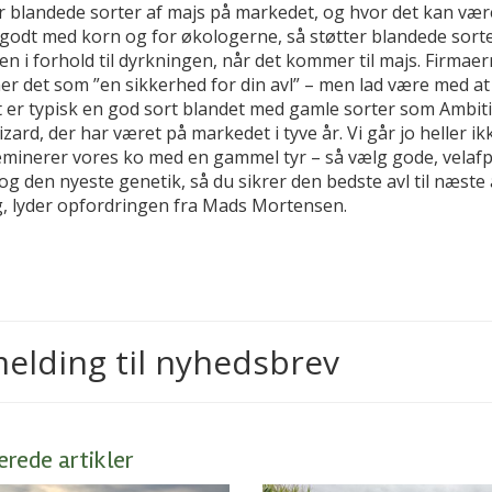
er blandede sorter af majs på markedet, og hvor det kan vær
godt med korn og for økologerne, så støtter blandede sorte
n i forhold til dyrkningen, når det kommer til majs. Firmae
er det som ”en sikkerhed for din avl” – men lad være med at
et er typisk en god sort blandet med gamle sorter som Ambit
izard, der har været på markedet i tyve år. Vi går jo heller ik
eminerer vores ko med en gammel tyr – så vælg gode, velaf
og den nyeste genetik, så du sikrer den bedste avl til næste 
g, lyder opfordringen fra Mads Mortensen.
melding til nyhedsbrev
erede artikler