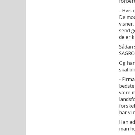
forbere
- Hvis 
De modn
visner.
send ge
de er kl
Sådan 
SAGRO
Og han
skal bl
- Firm
bedste 
være me
landsfo
forskel
har vi
Han ad
man hol