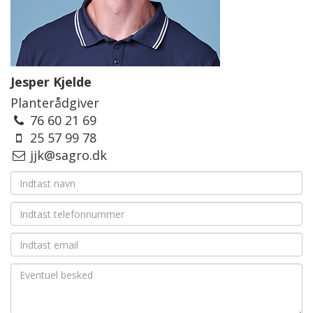
Jesper Kjelde
Planterådgiver
76 60 21 69
25 57 99 78
jjk@sagro.dk