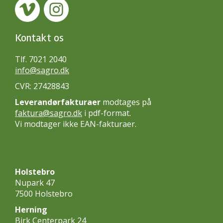
Kontakt os
Tlf. 7021 2040
info@sagro.dk
CVR: 27428843
Leverandørfakturaer
modtages på
faktura@sagro.dk
i pdf-format.
Vi modtager ikke EAN-fakturaer.
Holstebro
Nupark 47
7500 Holstebro
Herning
Birk Centerpark 24