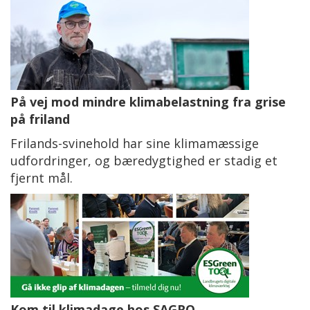
På vej mod mindre klimabelastning fra grise
på friland
Frilands-svinehold har sine klimamæssige
udfordringer, og bæredygtighed er stadig et
fjernt mål.
Kom til klimadage hos SAGRO