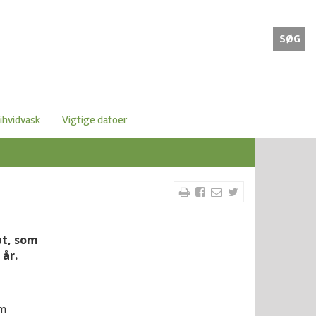
SØG
ihvidvask
Vigtige datoer
pt, som
år.
om