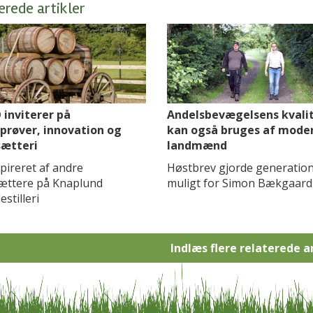
erede artikler
inviterer på
Andelsbevægelsens kvali
røver, innovation og
kan også bruges af mode
ætteri
landmænd
spireret af andre
Høstbrev gjorde generation
ættere på Knaplund
muligt for Simon Bækgaard
stilleri
Indlæs flere relaterede a