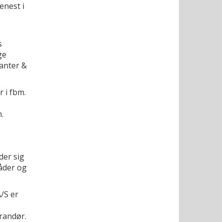
enest i
s
ge
lanter &
 i fbm.
m.
der sig
råder og
/S er
randør.