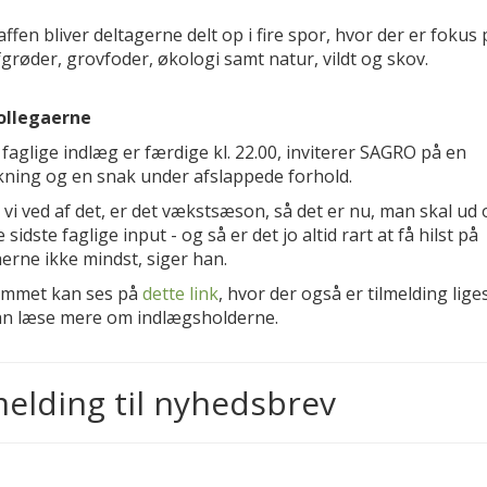
affen bliver deltagerne delt op i fire spor, hvor der er fokus 
grøder, grovfoder, økologi samt natur, vildt og skov.
ollegaerne
faglige indlæg er færdige kl. 22.00, inviterer SAGRO på en
skning og en snak under afslappede forhold.
 vi ved af det, er det vækstsæson, så det er nu, man skal ud 
 sidste faglige input - og så er det jo altid rart at få hilst på
aerne ikke mindst, siger han.
mmet kan ses på
dette link
, hvor der også er tilmelding lig
n læse mere om indlægsholderne.
melding til nyhedsbrev