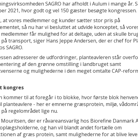
ningsvirksomheden SAGRO har afholdt i Aulum i mange år. S
er 2021, hvor godt og vel 150 gæster besøgte kongressen.
d, at vores medlemmer og kunder sætter stor pris på
mentet, så nu har vi besluttet at udvide konceptet, så vore
e medlemmer får mulighed for at deltage, uden at skulle bru
 på transport, siger Hans Jeppe Andersen, der er chef for P
hos SAGRO.
ssen adresserer de udfordringer, planteavleren står overfor
entering af den grønne omstilling i landbruget samt
venserne og mulighederne i den meget omtalte CAP-refor
t kongres
 kommer til at foregår i to blokke, hvor første blok henven
il planteavlere - her er emnerne græsprotein, miljø, vådom
 på regelområdet lige nu.
 Mouritsen, der er råvareansvarlig hos Biorefine Danmark A
 oplægsholderne, og han vil blandt andet fortælle om
tionen af græs protein, samt mulighederne for at blive leve