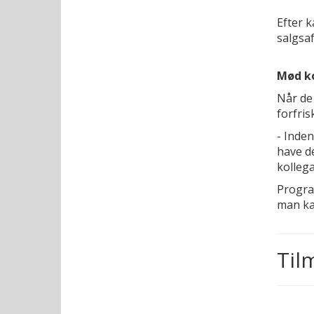
Efter k
salgsaf
Mød k
Når de 
forfri
- Inden
have de
kolleg
Progra
man ka
Til