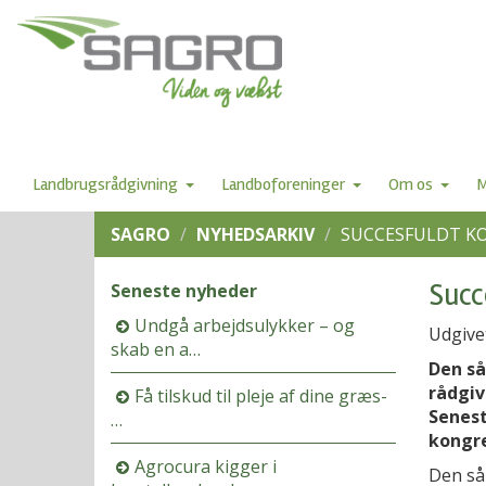
Landbrugsrådgivning
Landboforeninger
Om os
M
SAGRO
NYHEDSARKIV
SUCCESFULDT KO
Succ
Seneste nyheder
Undgå arbejdsulykker – og
Udgive
skab en a…
Den så
rådgiv
Få tilskud til pleje af dine græs-
Senest
…
kongre
Agrocura kigger i
Den så