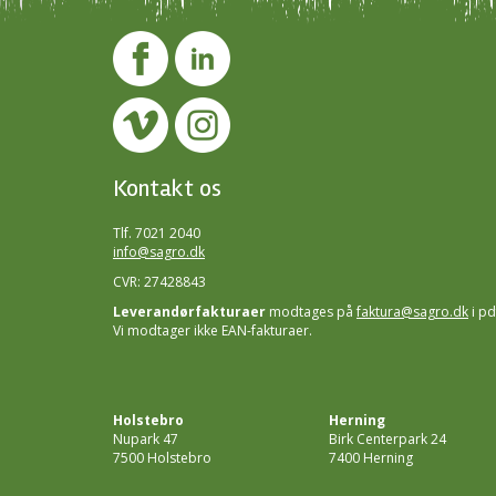
Kontakt os
Tlf. 7021 2040
info@sagro.dk
CVR: 27428843
Leverandørfakturaer
modtages på
faktura@sagro.dk
i pd
Vi modtager ikke EAN-fakturaer.
Holstebro
Herning
Nupark 47
Birk Centerpark 24
7500 Holstebro
7400 Herning