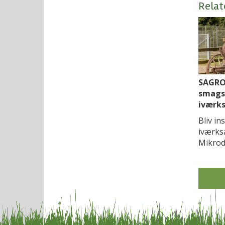
Relat
SAGRO 
smagsp
iværks
Bliv in
iværks
Mikrode