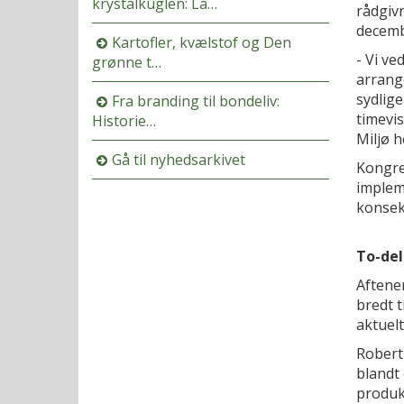
krystalkuglen: La…
rådgiv
decemb
Kartofler, kvælstof og Den
- Vi ve
grønne t…
arrange
sydlig
Fra branding til bondeliv:
timevis
Historie…
Miljø 
Gå til nyhedsarkivet
Kongre
implem
konsek
To-del
Aftenen
bredt t
aktuelt
Robert
blandt
produk