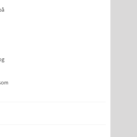
på
og
esom