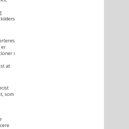
g
kilders
orteres
 er
ioner i
st at
cist
st, som
e
ucere