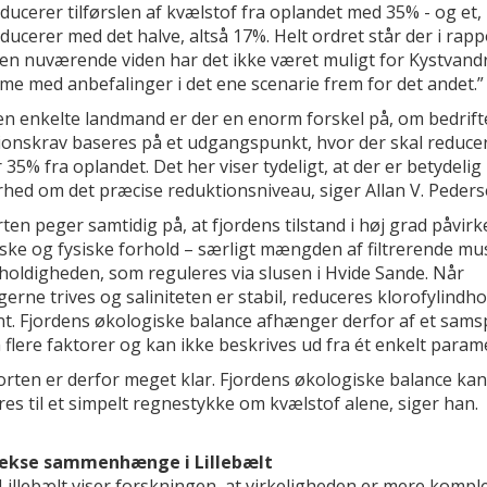
ucerer tilførslen af kvælstof fra oplandet med 35% - og et,
ucerer med det halve, altså 17%. Helt ordret står der i rapp
en nuværende viden har det ikke været muligt for Kystvand
me med anbefalinger i det ene scenarie frem for det andet.”
den enkelte landmand er der en enorm forskel på, om bedrif
ionskrav baseres på et udgangspunkt, hvor der skal reduce
r 35% fra oplandet. Det her viser tydeligt, at der er betydelig
rhed om det præcise reduktionsniveau, siger Allan V. Peders
en peger samtidig på, at fjordens tilstand i høj grad påvirk
ske og fysiske forhold – særligt mængden af filtrerende mu
holdigheden, som reguleres via slusen i Hvide Sande. Når
erne trives og saliniteten er stabil, reduceres klorofylindho
t. Fjordens økologiske balance afhænger derfor af et samsp
flere faktorer og kan ikke beskrives ud fra ét enkelt param
orten er derfor meget klar. Fjordens økologiske balance kan
es til et simpelt regnestykke om kvælstof alene, siger han.
ekse sammenhænge i Lillebælt
Lillebælt viser forskningen, at virkeligheden er mere kompl