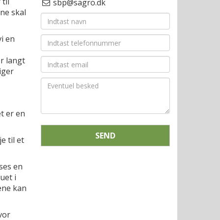
til
sbp@sagro.dk
ne skal
i en
r langt
iger
t er en
SEND
 til et
ses en
uet i
lene kan
vor