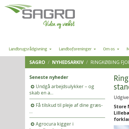
Landbrugsrådgivning
Landboforeninger
Om os
M
SAGRO
NYHEDSARKIV
RINGKØBING FJO
Ring
Seneste nyheder
stan
Undgå arbejdsulykker – og
skab en a…
Udgive
Få tilskud til pleje af dine græs-
Store 
…
Lilleb
forkla
Agrocura kigger i