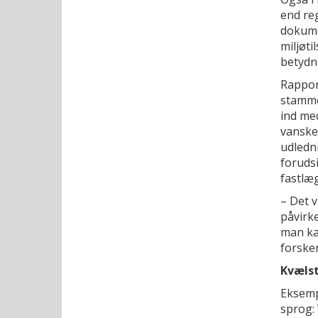
end reg
dokume
miljøti
betydni
Rappor
stamme
ind me
vanskel
udledn
forudsi
fastlæg
– Det v
påvirke
man ka
forsker
Kvælst
Eksemp
sprog: