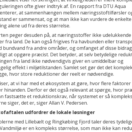
uleringen ofte giver indtryk af. En rapport fra DTU Aqua
nterer, at sammenhængen mellem næringsstoftilførsler o
lstand er sammensat, og at man ikke kan vurdere de enkelte 
ng alene ud fra deres størrelse.
ten peger desuden på, at næringsstoffer ikke udelukkende
r fra land. De kan også frigives fra havbunden eller transp
d bundvand fra andre områder, og omfanget af disse bidrag
igt at opgøre præcist. Det betyder, at selv betydelige redukt
ingen fra land ikke nødvendigvis giver en umiddelbar og
gelig effekt i miljøtilstanden. Samlet set gør det det komplek
ge, hvor store reduktioner der reelt er nødvendige.
iser, at vi har med et økosystem at gøre, hvor flere faktorer
r hinanden. Derfor er det også relevant at spørge, hvor præ
n fastsætte et reduktionskrav, når systemet er så komplek
ne siger, det er, siger Allan V. Pedersen.
ofaftalen udfordrer de lokale løsninger
lerne med Lillebælt og Ringkøbing Fjord taler deres tydelig
 Vandmiljø er en kompleks størrelse, som man ikke kan red