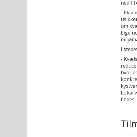
ned ti
- Eksem
usikke
om kvæl
Lige nu
miljømæ
I stede
- Kvæls
reduce
hvor de
konkre
kystvan
Lokal v
findes,
Til