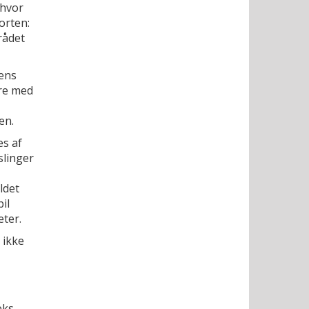
 hvor
orten:
rådet
tens
re med
en.
es af
slinger
ldet
il
eter.
 ikke
eks,