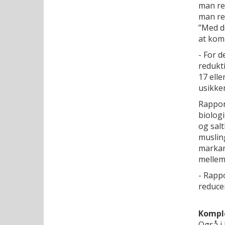
man red
man red
”Med d
at kom
- For 
redukt
17 elle
usikke
Rapport
biologi
og salt
musling
markan
mellem 
- Rapp
reducer
Kompl
Også i 