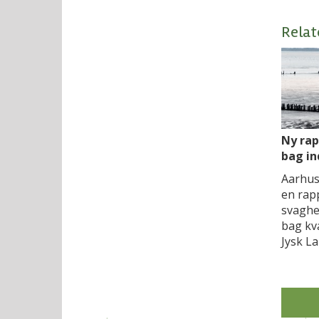
Relat
Ny rap
bag in
Aarhus
en rap
svaghed
bag kv
Jysk L