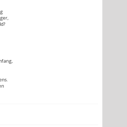
ig
ger,
ld?
mfang,
ens.
en