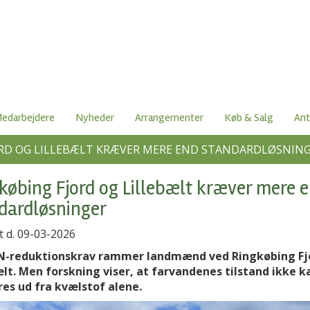
edarbejdere
Nyheder
Arrangementer
Køb & Salg
Ant
RD OG LILLEBÆLT KRÆVER MERE END STANDARDLØSNIN
købing Fjord og Lillebælt kræver mere 
dardløsninger
t d. 09-03-2026
N-reduktionskrav rammer landmænd ved Ringkøbing Fj
ælt. Men forskning viser, at farvandenes tilstand ikke k
res ud fra kvælstof alene.