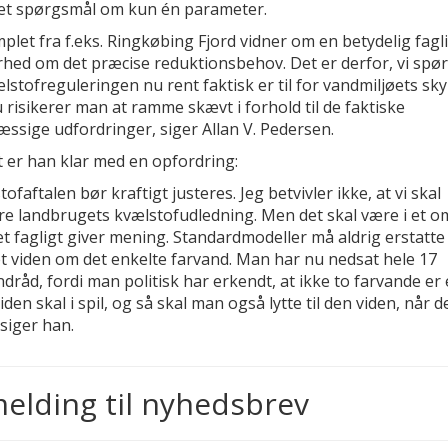
l et spørgsmål om kun én parameter.
plet fra f.eks. Ringkøbing Fjord vidner om en betydelig fagl
rhed om det præcise reduktionsbehov. Det er derfor, vi spør
stofreguleringen nu rent faktisk er til for vandmiljøets sky
 risikerer man at ramme skævt i forhold til de faktiske
ssige udfordringer, siger Allan V. Pedersen.
t er han klar med en opfordring:
tofaftalen bør kraftigt justeres. Jeg betvivler ikke, at vi skal
re landbrugets kvælstofudledning. Men det skal være i et o
t fagligt giver mening. Standardmodeller må aldrig erstatte
t viden om det enkelte farvand. Man har nu nedsat hele 17
dråd, fordi man politisk har erkendt, at ikke to farvande er 
iden skal i spil, og så skal man også lytte til den viden, når d
 siger han.
melding til nyhedsbrev