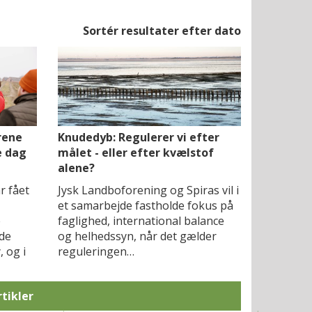
Sortér resultater efter dato
rene
Knudedyb: Regulerer vi efter
e dag
målet - eller efter kvælstof
alene?
r fået
Jysk Landboforening og Spiras vil i
et samarbejde fastholde fokus på
e
faglighed, international balance
de
og helhedssyn, når det gælder
 og i
reguleringen…
rtikler