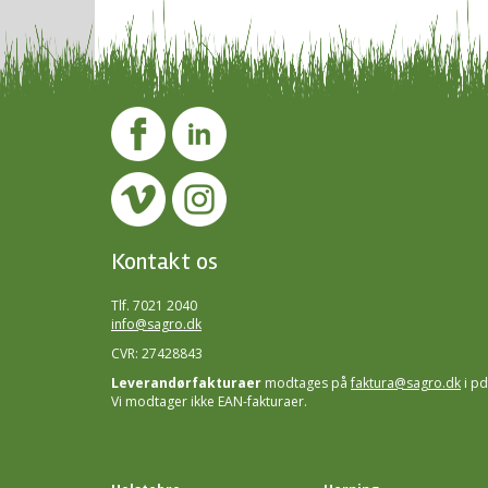
Kontakt os
Tlf. 7021 2040
info@sagro.dk
CVR: 27428843
Leverandørfakturaer
modtages på
faktura@sagro.dk
i pd
Vi modtager ikke EAN-fakturaer.