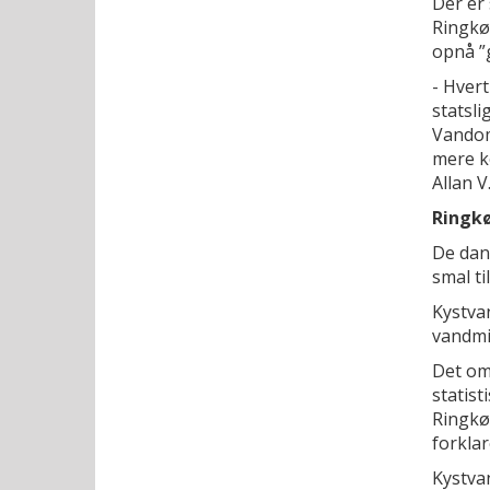
Der er
Ringkøb
opnå ”g
- Hvert
statsli
Vandom
mere k
Allan V
Ringkø
De dan
smal ti
Kystvan
vandmil
Det omf
statis
Ringkøb
forkla
Kystvan