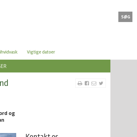
SØG
ihvidvask
Vigtige datoer
GER
end
ord og
an
Kontakt os