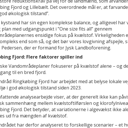
 store reduktionskrav på vej for de landmænd, som afvander 
ing Fjord og Lillebælt. Det overordnede mål er, at farvande
od økologisk tilstand”.
 kystvand har sin egen komplekse balance, og alligevel har v
g plan med udgangspunkt i ”One size fits all” gennem
rådeplanernes ensidige fokus på kvælstof. Virkeligheden e
ompleks end som så, og det bør vores lovgivning afspejle, s
. Pedersen, der er formand for Jysk Landboforening.
bing Fjord: Flere faktorer spiller ind
ske Vandområdeplaner fokuserer på kvælstof alene – og de
lgang til en bred fjord.
dråd Ringkøbing Fjord har arbejdet med at belyse lokale veje
jø i god økologisk tilstand siden 2023.
attende analysearbejde viser, at der generelt ikke kan påvi
tisk sammenhæng mellem kvælstoftilførslen og klorofylnivea
ing Fjord. Det betyder, at variationerne i algevækst ikke a
res ud fra mængden af kvælstof.
drådet har derfor analyseret to forskellige scenarier – et h