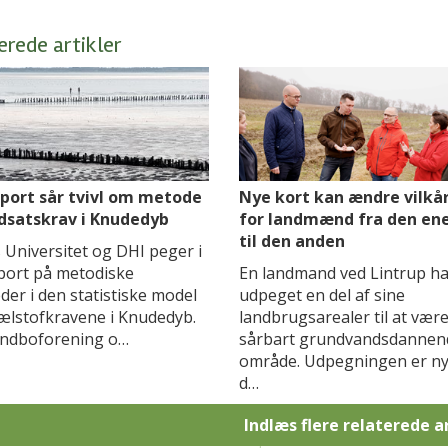
erede artikler
port sår tvivl om metode
Nye kort kan ændre vilkå
dsatskrav i Knudedyb
for landmænd fra den en
til den anden
 Universitet og DHI peger i
port på metodiske
En landmand ved Lintrup ha
er i den statistiske model
udpeget en del af sine
ælstofkravene i Knudedyb.
landbrugsarealer til at vær
andboforening o…
sårbart grundvandsdannen
område. Udpegningen er ny,
d…
Indlæs flere relaterede a