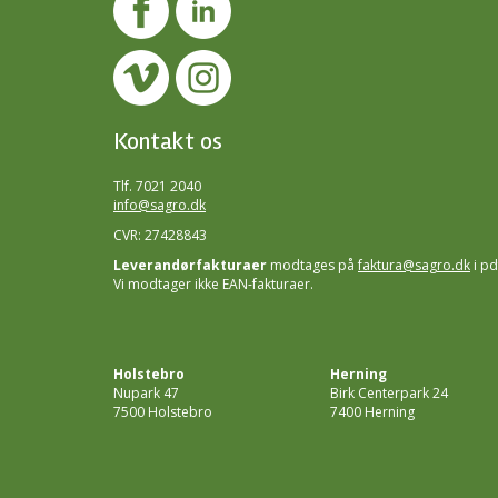
Kontakt os
Tlf. 7021 2040
info@sagro.dk
CVR: 27428843
Leverandørfakturaer
modtages på
faktura@sagro.dk
i pd
Vi modtager ikke EAN-fakturaer.
Holstebro
Herning
Nupark 47
Birk Centerpark 24
7500 Holstebro
7400 Herning