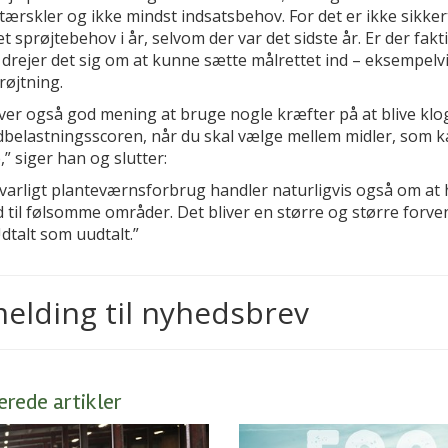
ærskler og ikke mindst indsatsbehov. For det er ikke sikkert
et sprøjtebehov i år, selvom der var det sidste år. Er der fakt
 drejer det sig om at kunne sætte målrettet ind – eksempelv
røjtning.
iver også god mening at bruge nogle kræfter på at blive klo
idbelastningsscoren, når du skal vælge mellem midler, som k
 siger han og slutter:
svarligt planteværnsforbrug handler naturligvis også om at 
 til følsomme områder. Det bliver en større og større forve
 Udtalt som uudtalt.”
melding til nyhedsbrev
erede artikler