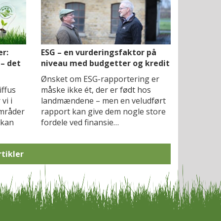
r:
ESG – en vurderingsfaktor på
 – det
niveau med budgetter og kredit
Ønsket om ESG-rapportering er
iffus
måske ikke ét, der er født hos
vi i
landmændene – men en veludført
mråder
rapport kan give dem nogle store
 kan
fordele ved finansie…
rtikler