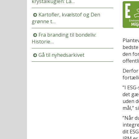
krystalkuglen: La…
Kartofler, kvælstof og Den
grønne t…
Fra branding til bondeliv:
Plantev
Historie…
bedste
den for
Gå til nyhedsarkivet
offentl
Derfor 
fortæl
”I ESG
det gæl
uden de
mål,” s
”Når d
integre
dit ESG
IPM er 