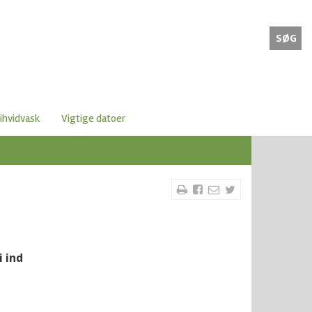
SØG
ihvidvask
Vigtige datoer
i ind