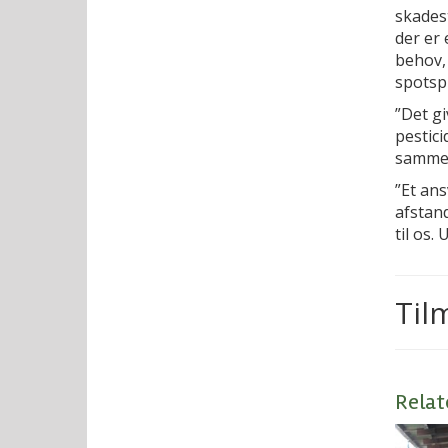
skadest
der er 
behov,
spotsp
”Det g
pestic
samme,”
”Et an
afstand
til os.
Til
Relat