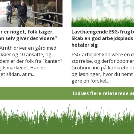
r er noget, folk tager,
Lavthængende ESG-frugte
n selv giver det videre”
Skab en god arbejdsplads
betaler sig
 Arnth driver en gård med
skøer og 10 ansatte, og
ESG-arbejdet kan være en d
dem er der folk fra ”kanten”
størrelse, og derfor zoomer 
ejdsmarkedet. Han er
Grobund ind på konkrete o
et sådan, at m…
og løsninger, hvor du nemt
gøre en forskel.…
Indlæs flere relaterede a