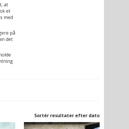
, at
isk et
is med
gere på
an det
holde
ntning
Sortér resultater efter dato