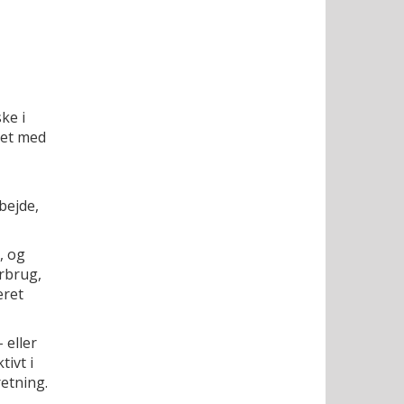
ke i
net med
bejde,
, og
orbrug,
æret
 eller
tivt i
retning.