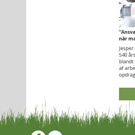
”Ansva
når ma
Jesper
540 år
blandt 
af arb
opdrag