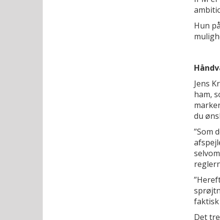
ambiti
Hun på
muligh
Håndvæ
Jens Kr
ham, so
marken
du ønsk
”Som de
afspej
selvom 
reglern
”Hereft
sprøjtn
faktis
Det tr