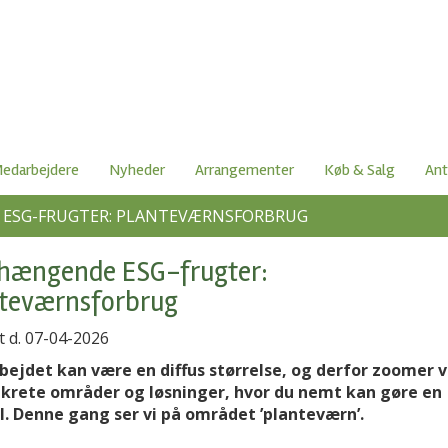
edarbejdere
Nyheder
Arrangementer
Køb & Salg
Ant
ESG-FRUGTER: PLANTEVÆRNSFORBRUG
hængende ESG-frugter:
teværnsforbrug
t d. 07-04-2026
bejdet kan være en diffus størrelse, og derfor zoomer v
krete områder og løsninger, hvor du nemt kan gøre en
l. Denne gang ser vi på området ’planteværn’.