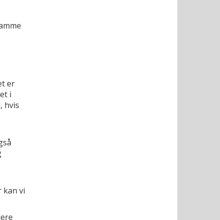
 samme
t er
et i
 hvis
e
gså
g
r kan vi
dere