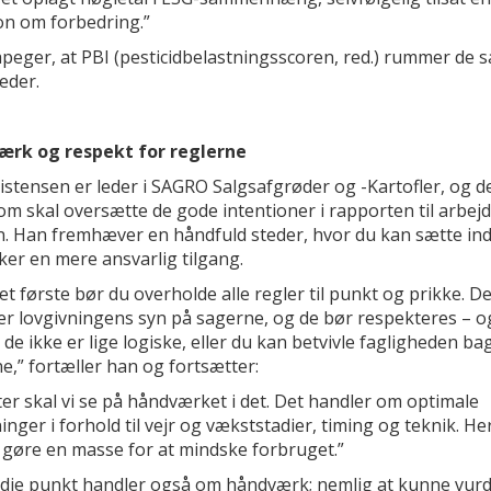
on om forbedring.”
peger, at PBI (pesticidbelastningsscoren, red.) rummer de
eder.
rk og respekt for reglerne
istensen er leder i SAGRO Salgsafgrøder og -Kartofler, og de
m skal oversætte de gode intentioner i rapporten til arbejd
. Han fremhæver en håndfuld steder, hvor du kan sætte ind,
er en mere ansvarlig tilgang.
t første bør du overholde alle regler til punkt og prikke. D
ler lovgivningens syn på sagerne, og de bør respekteres – o
de ikke er lige logiske, eller du kan betvivle fagligheden ba
e,” fortæller han og fortsætter:
er skal vi se på håndværket i det. Det handler om optimale
inger i forhold til vejr og vækststadier, timing og teknik. He
k gøre en masse for at mindske forbruget.”
edje punkt handler også om håndværk; nemlig at kunne vur