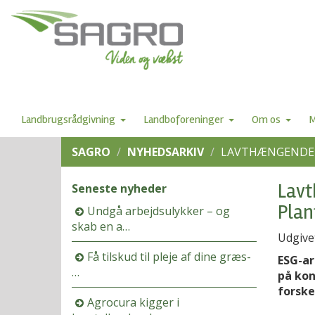
Landbrugsrådgivning
Landboforeninger
Om os
M
SAGRO
NYHEDSARKIV
LAVTHÆNGENDE 
Lavt
Seneste nyheder
Plan
Undgå arbejdsulykker – og
skab en a…
Udgive
Få tilskud til pleje af dine græs-
ESG-ar
…
på kon
forske
Agrocura kigger i