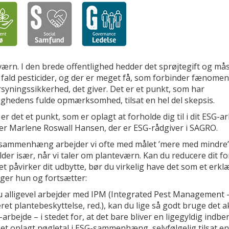
ærn. I den brede offentlighed hedder det sprøjtegift og mås
 fald pesticider, og der er meget få, som forbinder fænome
syningssikkerhed, det giver. Det er et punkt, som har
ighedens fulde opmærksomhed, tilsat en hel del skepsis.
er det et punkt, som er oplagt at forholde dig til i dit ESG-ar
ler Marlene Roswall Hansen, der er ESG-rådgiver i SAGRO.
-sammenhæng arbejder vi ofte med målet ’mere med mindre’
der især, når vi taler om planteværn. Kan du reducere dit f
t påvirker dit udbytte, bør du virkelig have det som et erkl
iger hun og fortsætter:
u alligevel arbejder med IPM (Integrated Pest Management –
ret plantebeskyttelse, red.), kan du lige så godt bruge det ak
-arbejde – i stedet for, at det bare bliver en ligegyldig indbe
et oplagt nøgletal i ESG-sammenhæng, selvfølgelig tilsat en