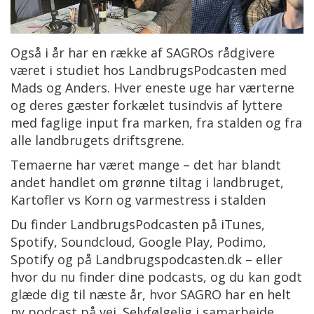
Også i år har en række af SAGROs rådgivere
været i studiet hos LandbrugsPodcasten med
Mads og Anders. Hver eneste uge har værterne
og deres gæster forkælet tusindvis af lyttere
med faglige input fra marken, fra stalden og fra
alle landbrugets driftsgrene.
Temaerne har været mange – det har blandt
andet handlet om grønne tiltag i landbruget,
Kartofler vs Korn og varmestress i stalden
Du finder LandbrugsPodcasten på iTunes,
Spotify, Soundcloud, Google Play, Podimo,
Spotify og på Landbrugspodcasten.dk – eller
hvor du nu finder dine podcasts, og du kan godt
glæde dig til næste år, hvor SAGRO har en helt
ny podcast på vej. Selvfølgelig i samarbejde