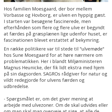
Hos familien Moesgaard, der bor mellem
Vorbasse og Hovborg, er ulven en hyppig gæst.
I starten var besøgene fascinerede, men
efterhånden som flere og flere ulve er begyndt
at færdes på græsplænen lige udenfor huset, er
fascinationen blevet erstattet af bekymring.
En række politikere var til stede til "ulvemøde"
hos Sune Moesgaard for at høre nærmere om
problematikken. Her i blandt Miljøministeren
Magnus Heunicke, der fik lidt ekstra med hjem
på sin dagsorden. SAGROs rådgiver for natur og
vildt redegjorde for ulvens færden og
udbredelse.
- Spørgsmålet er, om det giver mening at
arbejde med ulvezoner. Om de skal udvides eller
om man skal man overveje at sige, at alle de